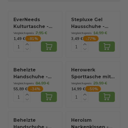
EverNeeds
Stepluxe Gel
Kulturtasche -
Hausschuhe -
7,95 €
14,99 €
Frauen und
Größe 43/44 -
Vergleichspreis
Vergleichspreis
1,49 €
3,49 €
-
81
%
-
77
%
Männer -
Blau
Organizer - 1
Stück -
Transparent/Schwarz
Beheizte
Herowerk
Handschuhe -
Sporttasche mit
84,99 €
29,99 €
Light L - 3
Schuhfach und
Vergleichspreis
Vergleichspreis
55,89 €
14,99 €
-
34
%
-
50
%
Einstellungen -
Nassfach,
Elektrische
Trainingstasche
Handschuhe -
für Damen und
Wasser- und
Herren, ideal als
winddicht -
Reisetasche,
Beheizte
Heroism
Wiederaufladbare
Fitnesstasche,
Handschuhe -
Nackenkissen -