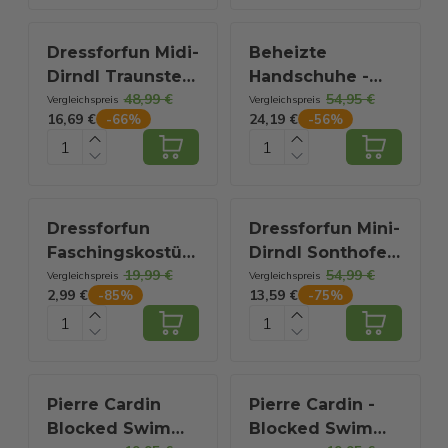
Sporttasche mit
- Elektrische
Schultergurt
Handschuhe
Dressforfun Midi-
Beheizte
Größe M - Mit
Dirndl Traunstein
Handschuhe -
Touchscreen-
48,99 €
54,95 €
Modell - Damen -
Pro S - 3
Vergleichspreis
Vergleichspreis
Kompatibilität -
16,69 €
24,19 €
-
66
%
-
56
%
Größe L
Einstellungen -
Wintersport -
Elektrische
Wiederaufladbar
Handschuhe -
-
Wasser- und
winddicht -
Dressforfun
Dressforfun Mini-
Wiederaufladbare
Faschingskostüm
Dirndl Sonthofen
beheizte
19,99 €
54,99 €
Paillettenfliege –
Modell 2 XL -
Vergleichspreis
Vergleichspreis
Handschuhe -
2,99 €
13,59 €
-
85
%
-
75
%
Rot – Herren –
Faschingskostüm
Schwarz - Saaf
Einheitsgröße
Kostüm
Comfort
Halloween
Kostüm Fasching
Kostüm Karneval
Pierre Cardin
Pierre Cardin -
Party Kostüm -
Blocked Swim
Blocked Swim
304663