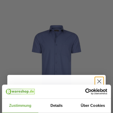
Hallo
Schnäppchenjäger 👋
Zustimmung
Details
Über Cookies