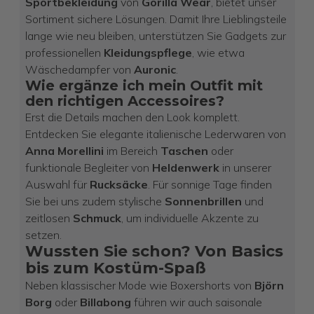
Sportbekleidung
von
Gorilla Wear
, bietet unser
Sortiment sichere Lösungen. Damit Ihre Lieblingsteile
lange wie neu bleiben, unterstützen Sie Gadgets zur
professionellen
Kleidungspflege
, wie etwa
Wäschedampfer von
Auronic
.
Wie ergänze ich mein Outfit mit
den richtigen Accessoires?
Erst die Details machen den Look komplett.
Entdecken Sie elegante italienische Lederwaren von
Anna Morellini
im Bereich
Taschen
oder
funktionale Begleiter von
Heldenwerk
in unserer
Auswahl für
Rucksäcke
. Für sonnige Tage finden
Sie bei uns zudem stylische
Sonnenbrillen
und
zeitlosen
Schmuck
, um individuelle Akzente zu
setzen.
Wussten Sie schon? Von Basics
bis zum Kostüm-Spaß
Neben klassischer Mode wie Boxershorts von
Björn
Borg
oder
Billabong
führen wir auch saisonale