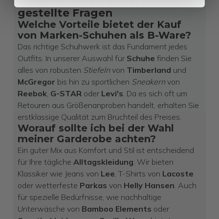
Tipps für Ihren Style: Häufig
gestellte Fragen
Welche Vorteile bietet der Kauf
von Marken-Schuhen als B-Ware?
Das richtige Schuhwerk ist das Fundament jedes
Outfits. In unserer Auswahl für
Schuhe
finden Sie
alles von robusten
Stiefeln
von
Timberland
und
McGregor
bis hin zu sportlichen
Sneakern
von
Reebok
,
G-STAR
oder
Levi's
.
Da es sich oft um
Retouren aus Größenanproben handelt, erhalten Sie
erstklassige Qualität zum Bruchteil des Preises.
Worauf sollte ich bei der Wahl
meiner Garderobe achten?
Ein guter Mix aus Komfort und Stil ist entscheidend
für Ihre tägliche
Alltagskleidung
. Wir bieten
Klassiker wie Jeans von
Lee
, T-Shirts von
Lacoste
oder wetterfeste
Parkas
von
Helly Hansen
. Auch
für spezielle Bedürfnisse, wie nachhaltige
Unterwäsche von
Bamboo Elements
oder