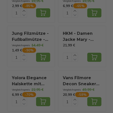
19,95 €
19,95 €
Short - Für
Short für Herren
Vergleichspreis
Vergleichspreis
2,99 €
6,99 €
-
85
%
-
65
%
Herren - Multi -
- Multi - Größe XL
Größe XL
Jung Filzmütze -
HKM - Damen
Fußballmütze -
Jacke Mary -
14,49 €
21,99 €
Deutsche
Außentaschen
Vergleichspreis
1,49 €
-
90
%
Mannschaft - Mit
mit
Glocke
Reißverschluss -
Atmungsaktiv -
XXL - Pink
Yolora Elegance
Vans Filmore
Halskette mit
Decon Sneaker
22,95 €
49,99 €
Anhänger - Kalpa
für Herren -
Vergleichspreis
Vergleichspreis
6,99 €
20,99 €
-
70
%
-
58
%
Camaka Perle
Größe 46
und Kristalle -
Silber - 18K