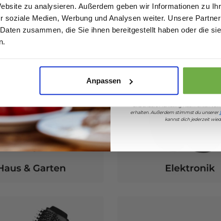
Website zu analysieren. Außerdem geben wir Informationen zu I
r soziale Medien, Werbung und Analysen weiter. Unsere Partner
 Daten zusammen, die Sie ihnen bereitgestellt haben oder die s
Geburtstag
n.
Sicher dir 5 
Anpassen
Wenn du dich anmeldest, erklärst du dich 
und andere Marketing-Nachrichten von
erhalten. Außerdem stimmst du unserer
kannst dich jederzeit wi