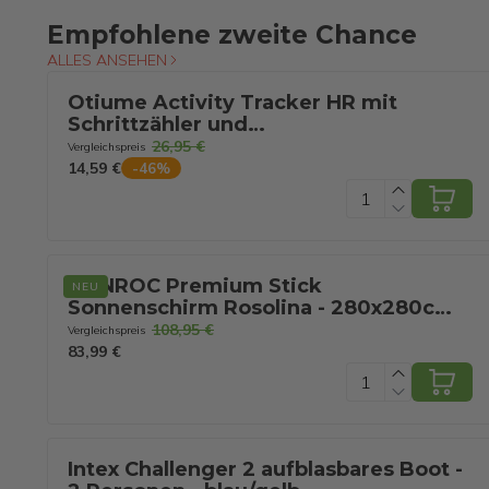
Empfohlene zweite Chance
ALLES ANSEHEN
Otiume Activity Tracker HR mit
Schrittzähler und
Herzfrequenzmesser - Sportuhr -
26,95 €
Vergleichspreis
Smartwatch - Schwarz für Frauen,
14,59 €
-
46
%
Männer und Kinder - Fitness Tracker -
Blutdruckmessgerät
VONROC Premium Stick
NEU
Sonnenschirm Rosolina - 280x280cm -
Inkl. Schutzhülle - Quadratisch -
108,95 €
Vergleichspreis
Neigbar - UV-beständiges Tuch - Grau
83,99 €
Intex Challenger 2 aufblasbares Boot -