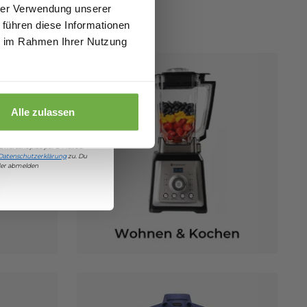
hrer Verwendung unserer
 führen diese Informationen
ie im Rahmen Ihrer Nutzung
€ Rabatt
Alle zulassen
damit einverstanden, Angebote
bwareshop.de
per E-Mail zu
Datenschutzerklärung
zu. Du
eder abmelden