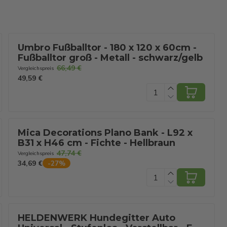
Umbro Fußballtor - 180 x 120 x 60cm -
Fußballtor groß - Metall - schwarz/gelb
66,49 €
Vergleichspreis
49,59 €
Mica Decorations Plano Bank - L92 x
B31 x H46 cm - Fichte - Hellbraun
47,74 €
Vergleichspreis
34,69 €
-
27
%
HELDENWERK Hundegitter Auto