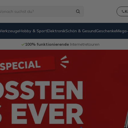
K
Werkzeuge
Hobby & Sport
Elektronik
Schön & Gesund
Geschenke
Mega-
rende
Internetretouren
14 Tage
Rück