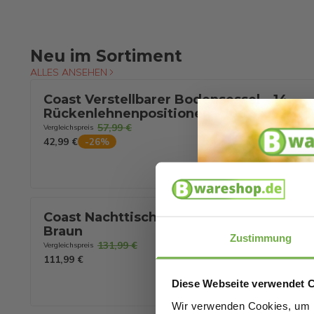
Neu im Sortiment
ALLES ANSEHEN
Coast Verstellbarer Bodensessel – 14
Rückenlehnenpositionen – 106,5 x 55,5 x
57,99 €
Vergleichspreis
42,99 €
-
26
%
Coast Nachttische mit Schublade – 2er-Se
Braun
Zustimmung
131,99 €
Vergleichspreis
111,99 €
Diese Webseite verwendet 
Wir verwenden Cookies, um I