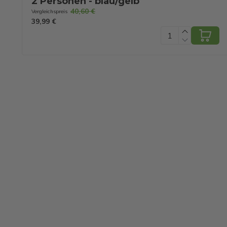
2 Personen - blau/gelb
40,60 €
Vergleichspreis
39,99 €