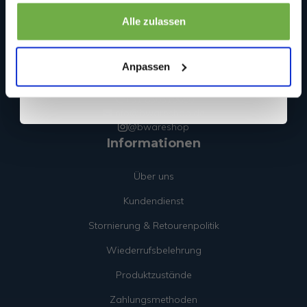
gesammelt haben.
Bwareshop.de
Sicher dir 5 € Rabatt
Alle zulassen
Wir sind an Werktagen (Mo. bis Fr.) unter folgender E-Mail
erreichbar: info@bwareshop.de
Wenn du dich anmeldest, erklärst du dich damit einverstanden, Angebote
Beedstraße 54
und andere Marketing-Nachrichten von
bwareshop.de
per E-Mail zu
Anpassen
erhalten. Außerdem stimmst du unserer
Datenschutzerklärung
zu. Du
40468 Düsseldorf
kannst dich jederzeit wieder abmelden
Deutschland (keine Rücksendeadresse)
+31 850519680
info@bwareshop.de
@bwareshop
Informationen
Über uns
Kundendienst
Stornierung & Retourenpolitik
Wiederrufsbelehrung
Produktzustände
Zahlungsmethoden