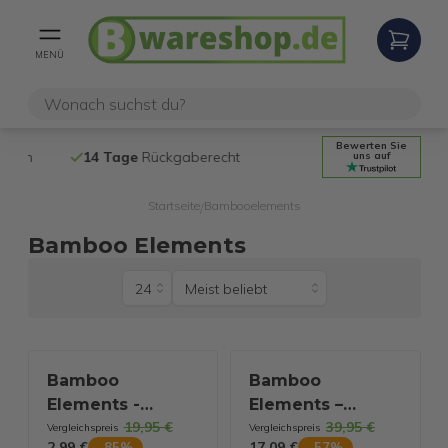
MENÜ
Bewerten Sie
n
14 Tage
Rückgaberecht
Kostenloser
uns auf
Startseite
Bambooelements
/
Bamboo Elements
Bamboo
Bamboo
Elements -
Elements –
19,95 €
39,95 €
Menstruationsunterwäsche
Herren-Poloshirt
Vergleichspreis
Vergleichspreis
2,99 €
17,09 €
-
85
%
-
57
%