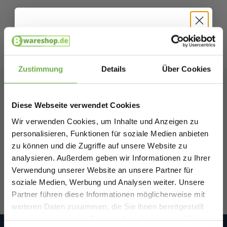
Bamboo
Bamboo
Hallo
Schnäppchenjäger 👋
Zustimmung
Details
Über Cookies
Melde dich an und erhalte sofort
5 €
Willkommensrabatt.
Diese Webseite verwendet Cookies
Abonnieren Sie unseren
Bei
bwareshop.de
profitierst du von
Wir verwenden Cookies, um Inhalte und Anzeigen zu
Newsletter
Rabatten bis zu 70%.
personalisieren, Funktionen für soziale Medien anbieten
Bleiben Sie auf dem Laufenden über unsere neuesten
zu können und die Zugriffe auf unsere Website zu
Aktionen!
analysieren. Außerdem geben wir Informationen zu Ihrer
Verwendung unserer Website an unsere Partner für
soziale Medien, Werbung und Analysen weiter. Unsere
Partner führen diese Informationen möglicherweise mit
Geburtstag
weiteren Daten zusammen, die Sie ihnen bereitgestellt
haben oder die sie im Rahmen Ihrer Nutzung der Dienste