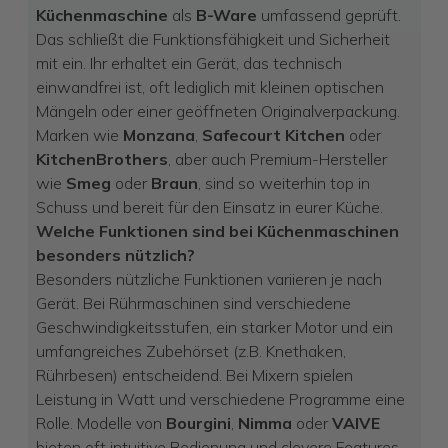
Küchenmaschine
als
B-Ware
umfassend geprüft.
Das schließt die Funktionsfähigkeit und Sicherheit
mit ein. Ihr erhaltet ein Gerät, das technisch
einwandfrei ist, oft lediglich mit kleinen optischen
Mängeln oder einer geöffneten Originalverpackung.
Marken wie
Monzana
,
Safecourt Kitchen
oder
KitchenBrothers
, aber auch Premium-Hersteller
wie
Smeg
oder
Braun
, sind so weiterhin top in
Schuss und bereit für den Einsatz in eurer Küche.
Welche Funktionen sind bei Küchenmaschinen
besonders nützlich?
Besonders nützliche Funktionen variieren je nach
Gerät. Bei Rührmaschinen sind verschiedene
Geschwindigkeitsstufen, ein starker Motor und ein
umfangreiches Zubehörset (z.B. Knethaken,
Rührbesen) entscheidend. Bei Mixern spielen
Leistung in Watt und verschiedene Programme eine
Rolle. Modelle von
Bourgini
,
Nimma
oder
VAIVE
bieten oft intuitive Bedienung und clevere Features.