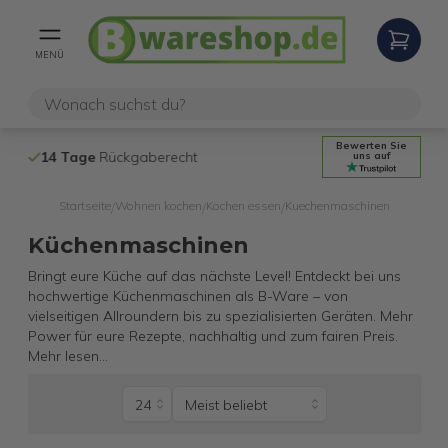
MENÜ
Bewerten Sie
14 Tage
Rückgaberecht
Kostenloser 
uns auf
Startseite
Wohnen kochen
Kochen essen
Kuechenmaschinen
/
/
/
Küchenmaschinen
Bringt eure Küche auf das nächste Level! Entdeckt bei uns
hochwertige Küchenmaschinen als B-Ware – von
vielseitigen Allroundern bis zu spezialisierten Geräten. Mehr
Power für eure Rezepte, nachhaltig und zum fairen Preis.
Mehr lesen
...