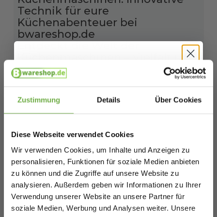
Technik für eure
Küchenabenteuer bei
bwareshop.de
Entdeckt die Welt der
Küchenmaschinen – Vielfalt und
Effizienz
Hallo
Küchenmaschinen
sind längst unverzichtbare
Schnäppchenjäger 👋
Partner in modernen Haushalten. Sie nehmen euch
Zustimmung
Details
Über Cookies
die mühsame Arbeit ab und eröffnen ganz neue
Möglichkeiten beim Kochen und Backen. Egal, ob ihr
Melde dich an und erhalte sofort
5 €
Willkommensrabatt.
Teig kneten, Gemüse schneiden oder Smoothies
Diese Webseite verwendet Cookies
mixen möchtet – die richtige
Küchenmaschine
Bei
bwareshop.de
profitierst du von
Wir verwenden Cookies, um Inhalte und Anzeigen zu
macht den Unterschied. Bei bwareshop.de findet ihr
Rabatten bis zu 70%.
personalisieren, Funktionen für soziale Medien anbieten
eine breite Auswahl dieser smarten Helfer als
zu können und die Zugriffe auf unsere Website zu
geprüfte
B-Ware
. Das bedeutet, ihr erhaltet
100%
analysieren. Außerdem geben wir Informationen zu Ihrer
funktionstüchtige
Geräte aus Retouren oder
Verwendung unserer Website an unsere Partner für
Überbeständen. So könnt ihr eure Küche mit
soziale Medien, Werbung und Analysen weiter. Unsere
hochwertigen Maschinen
ausstatten und