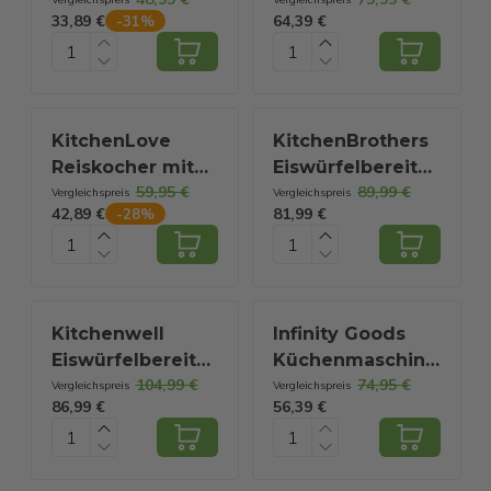
- 100grad - 250
- 2.9L - Touch
33,89 €
64,39 €
-
31
%
ml - 2.5L -
Display -
Schwarz
Heißwasserhahn
- 2600W -
Schwarz
KitchenLove
KitchenBrothers
Reiskocher mit
Eiswürfelbereiter
59,95 €
89,99 €
Dampfgarer –
- 2 Liter - Mit
Vergleichspreis
Vergleichspreis
42,89 €
81,99 €
-
28
%
Multikocher &
Eisportionierer -
Slow Cooker – 1,2
Schwarz
L – für 2–5
Personen –
Schwarzer
Kitchenwell
Infinity Goods
Edelstahl
Eiswürfelbereiter
Küchenmaschine
104,99 €
74,95 €
- 2L - 12kg/24
- Küchenmixer -
Vergleichspreis
Vergleichspreis
86,99 €
56,39 €
Stunden -
6.5L Edelstahl-
Selbstreinigungsfunktion
Mixbehälter -
- Silber
Küchenroboter -