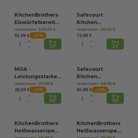
KitchenBrothers
Safecourt
Eiswürfelbereiter
Kitchen
129,99 €
89,99 €
– 2.1L -
Standmixer -
Vergleichspreis
Vergleichspreis
81,99 €
72,89 €
-
37
%
Selbstreinigungsfunktion
1000 W - 1,5 L
– 9 Eiswürfel in 8
Glasbehälter - 5
Min – Schwarz
Programme -
Smoothie
Blender Set
MOA -
Safecourt
Leistungsstarker
Kitchen
39,99 €
84,99 €
Mixer - Mit
Hochleistungsmixer
Vergleichspreis
Vergleichspreis
28,39 €
55,89 €
-
29
%
-
34
%
Glaskrug - 1,5
- 5 automatische
Liter - 1000 Watt
Programme -
- TB61 - Edelstahl
Smoothie-Maker
- 1300 Watt -
Schwarz
KitchenBrothers
KitchenBrothers
Heißwasserspender
Heißwasserspender
48,99 €
79,99 €
Vergleichspreis
Vergleichspreis