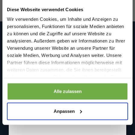
Willkommensrabatt.
Diese Webseite verwendet Cookies
Bei
bwareshop.de
profitierst du von
Wir verwenden Cookies, um Inhalte und Anzeigen zu
Rabatten bis zu 70%.
personalisieren, Funktionen für soziale Medien anbieten
zu können und die Zugriffe auf unsere Website zu
Bwareshop.de
analysieren. Außerdem geben wir Informationen zu Ihrer
Wir sind an Werktagen (Mo. bis Fr.) unter folgender E-Mail
Verwendung unserer Website an unsere Partner für
erreichbar: info@bwareshop.de
Beedstraße 54
soziale Medien, Werbung und Analysen weiter. Unsere
40468 Düsseldorf
Partner führen diese Informationen möglicherweise mit
Deutschland (keine Rücksendeadresse)
Geburtstag
weiteren Daten zusammen, die Sie ihnen bereitgestellt
+31 850519680
haben oder die sie im Rahmen Ihrer Nutzung der Dienste
info@bwareshop.de
gesammelt haben.
@bwareshop
Sicher dir 5 € Rabatt
Informationen
Alle zulassen
Wenn du dich anmeldest, erklärst du dich damit einverstanden, Angebote
Über uns
und andere Marketing-Nachrichten von
bwareshop.de
per E-Mail zu
Anpassen
erhalten. Außerdem stimmst du unserer
Datenschutzerklärung
zu. Du
Kundendienst
kannst dich jederzeit wieder abmelden
Stornierung & Retourenpolitik