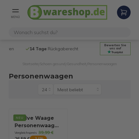
MENÜ
Bewerten Sie
en
14 Tage
Rückgaberecht
Kostenlose
uns auf
Startseite
Schoen gesund
Gesundheit
Personenwaagen
/
/
/
Personenwaagen
e.volve Waage
NEU
Personenwaage
39,99 €
Digital - 16
Vergleichspreis
26,59 €
-
34
%