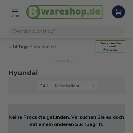
MENÜ
Bewerten Sie
14 Tage
Rückgaberecht
Kostenloser 
uns auf
Startseite
Hyundai
/
Hyundai
Keine Produkte gefunden. Versuchen Sie es doch
mit einem anderen Suchbegriff.