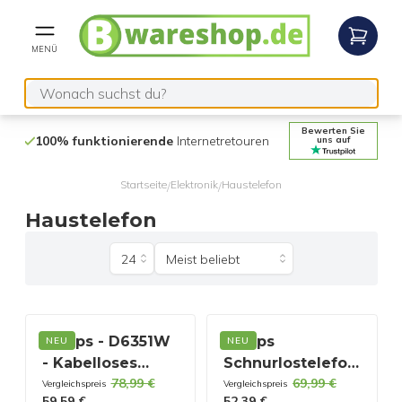
MENÜ
Bewerten Sie
100% funktionierende
Internetretouren
14 Tage
Rückg
uns auf
Startseite
Elektronik
Haustelefon
/
/
Haustelefon
Philips - D6351W
Philips
NEU
NEU
- Kabelloses
Schnurlostelefon
78,99 €
69,99 €
Telefon mit
D2752B/12 - DECT
Vergleichspreis
Vergleichspreis
59,59 €
52,39 €