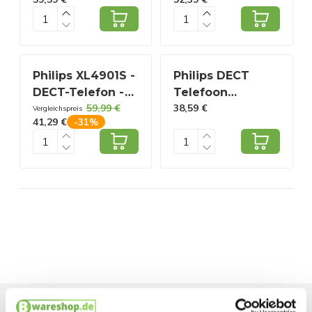
Anrufbeantworter
- 2 Handteile -
- Telefonbuch
Haustelefon -
mit bis zu 100
Festnetz -
Namen -
Rufnummernerkennun
Rufnummernerkennung
- Schwarz
Philips XL4901S -
Philips DECT
- Weiß
DECT-Telefon -
Telefoon
59,99 €
38,59 €
Schnurloses
D4701B/01 -
Vergleichspreis
41,29 €
-
31
%
Seniorentelefon
Huistelefoon 1
mit 1 Hörer -
Handset
große Tasten,
Lautstärkeanhebung
und
Hörgerätekompatibilität
- Weiß