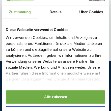
Abonnieren Sie unseren
Zustimmung
Details
Über Cookies
Newsletter
Bleiben Sie auf dem Laufenden über unsere neuesten
Diese Webseite verwendet Cookies
Aktionen!
Wir verwenden Cookies, um Inhalte und Anzeigen zu
personalisieren, Funktionen für soziale Medien anbieten
zu können und die Zugriffe auf unsere Website zu
analysieren. Außerdem geben wir Informationen zu Ihrer
Verwendung unserer Website an unsere Partner für
soziale Medien, Werbung und Analysen weiter. Unsere
Bwareshop.de
Partner führen diese Informationen möglicherweise mit
Wir sind an Werktagen (Mo. bis Fr.) unter folgender E-Mail
weiteren Daten zusammen, die Sie ihnen bereitgestellt
erreichbar: info@bwareshop.de
haben oder die sie im Rahmen Ihrer Nutzung der Dienste
Beedstraße 54
gesammelt haben.
40468 Düsseldorf
Alle zulassen
Deutschland (keine Rücksendeadresse)
+31 850519680
info@bwareshop.de