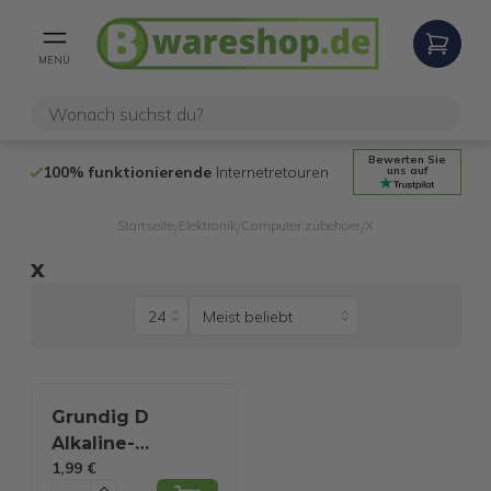
MENÜ
Bewerten Sie
100% funktionierende
Internetretouren
14 Tage
Rückg
uns auf
Startseite
Elektronik
Computer zubehoer
X
/
/
/
x
Grundig D
Alkaline-
1,99 €
Batterien - 2