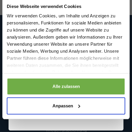
Willkommensrabatt.
Diese Webseite verwendet Cookies
Bei
bwareshop.de
profitierst du von
Wir verwenden Cookies, um Inhalte und Anzeigen zu
Rabatten bis zu 70%.
personalisieren, Funktionen für soziale Medien anbieten
Bwareshop.de
zu können und die Zugriffe auf unsere Website zu
Wir sind an Werktagen (Mo. bis Fr.) unter folgender E-Mail
analysieren. Außerdem geben wir Informationen zu Ihrer
erreichbar: info@bwareshop.de
Verwendung unserer Website an unsere Partner für
Beedstraße 54
soziale Medien, Werbung und Analysen weiter. Unsere
40468 Düsseldorf
Partner führen diese Informationen möglicherweise mit
Deutschland (keine Rücksendeadresse)
Geburtstag
weiteren Daten zusammen, die Sie ihnen bereitgestellt
+31 850519680
info@bwareshop.de
haben oder die sie im Rahmen Ihrer Nutzung der Dienste
@bwareshop
gesammelt haben.
Informationen
Sicher dir 5 € Rabatt
Alle zulassen
Über uns
Wenn du dich anmeldest, erklärst du dich damit einverstanden, Angebote
und andere Marketing-Nachrichten von
bwareshop.de
per E-Mail zu
Anpassen
erhalten. Außerdem stimmst du unserer
Datenschutzerklärung
zu. Du
Kundendienst
kannst dich jederzeit wieder abmelden
Stornierung & Retourenpolitik
Wiederrufsbelehrung