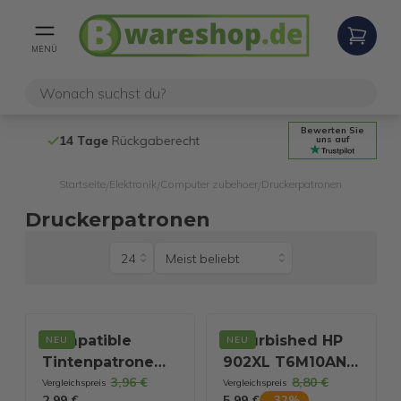
MENÜ
Bewerten Sie
14 Tage
Rückgaberecht
Kostenloser
uns auf
Startseite
Elektronik
Computer zubehoer
Druckerpatronen
/
/
/
Druckerpatronen
Kompatible
Refurbished HP
NEU
NEU
Tintenpatrone
902XL T6M10AN
3,96 €
8,80 €
mit: HP 903XL
Tintenpatrone
Vergleichspreis
Vergleichspreis
2,99 €
5,99 €
-
32
%