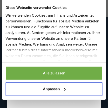
Willkommensrabatt.
Diese Webseite verwendet Cookies
Bei
bwareshop.de
profitierst du von
Wir verwenden Cookies, um Inhalte und Anzeigen zu
Rabatten bis zu 70%.
personalisieren, Funktionen für soziale Medien anbieten
zu können und die Zugriffe auf unsere Website zu
Bwareshop.de
analysieren. Außerdem geben wir Informationen zu Ihrer
Wir sind an Werktagen (Mo. bis Fr.) unter folgender E-Mail
Verwendung unserer Website an unsere Partner für
erreichbar: info@bwareshop.de
Beedstraße 54
soziale Medien, Werbung und Analysen weiter. Unsere
40468 Düsseldorf
Partner führen diese Informationen möglicherweise mit
Deutschland (keine Rücksendeadresse)
Geburtstag
weiteren Daten zusammen, die Sie ihnen bereitgestellt
+31 850519680
haben oder die sie im Rahmen Ihrer Nutzung der Dienste
info@bwareshop.de
gesammelt haben.
@bwareshop
Sicher dir 5 € Rabatt
Informationen
Alle zulassen
Wenn du dich anmeldest, erklärst du dich damit einverstanden, Angebote
Über uns
und andere Marketing-Nachrichten von
bwareshop.de
per E-Mail zu
Anpassen
erhalten. Außerdem stimmst du unserer
Datenschutzerklärung
zu. Du
Kundendienst
kannst dich jederzeit wieder abmelden
Stornierung & Retourenpolitik