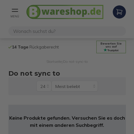
MENÜ
Bewerten Sie
14 Tage
Rückgaberecht
Kostenloser 
uns auf
Startseite
Do not-sync-to
/
Do not sync to
Keine Produkte gefunden. Versuchen Sie es doch
mit einem anderen Suchbegriff.