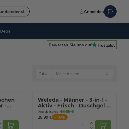
undendienst
Anmelden
Deals
Kostenloser Versand
ab 60€
Bewerten Sie uns auf
24
Meist beliebt
schen
Weleda - Männer - 3-in-1 -
r -
Aktiv - Frisch - Duschgel -
en
6x - 200 ml
48,05 €
Vergleichspreis
ck -
25,99 €
-
46
%