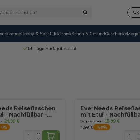
K
Werkzeuge
Hobby & Sport
Elektronik
Schön & Gesund
Geschenke
Mega-
14 Tage
Rückgaberecht
eds Reiseflaschen
EverNeeds Reisefla
i - Nachfüllbar -
mit Etui - Nachfüllba
n-Reiseflaschen
Silikon-Reiseflasch
24,99 €
15,99 €
is
Vergleichspreis
päck - Creme - 4
Handgepäck - 4 Stü
4,99 €
74
%
-
69
%
Blau