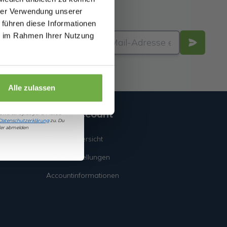
hrer Verwendung unserer
 führen diese Informationen
ie im Rahmen Ihrer Nutzung
€ Rabatt
Alle zulassen
damit einverstanden, Angebote
Mein Account
bwareshop.de
per E-Mail zu
Datenschutzerklärung
zu. Du
eder abmelden
Accountübersicht
Meine Bestellungen
Accountinformationen