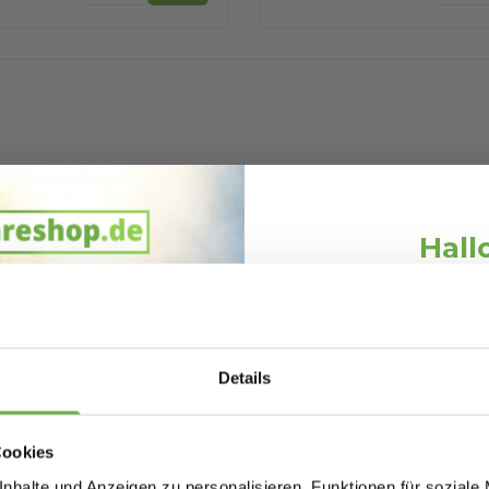
Hall
Schnäppchen
Melde dich an und erh
Willkommensr
Details
Bei
bwareshop.de
pro
Rabatten bis 
Cookies
nhalte und Anzeigen zu personalisieren, Funktionen für soziale