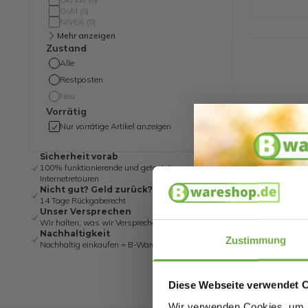
Guhl
(
0
)
NIVEA
(
0
)
Mehr anzeigen
Zustand
Alle
Restposten
Neu
Vorrätig
Nur vorrätige Artikel anzeigen
Sicherheit vorab
100% funktionierende und getestete
Internetretouren
Nicht gut? Geld zurück?
14 Tage Rückgaberecht
Unser Versprechen
Wir halten, was wir Versprechen
Nachhaltigkeit
Zustimmung
Nachhaltig einkaufen = B-Ware
Diese Webseite verwendet 
Wir verwenden Cookies, um I