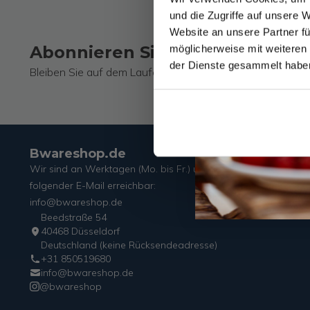
und die Zugriffe auf unsere 
Website an unsere Partner fü
Abonnieren Sie unseren Newsl
möglicherweise mit weiteren
der Dienste gesammelt habe
Bleiben Sie auf dem Laufenden über unsere neuesten Ak
Bwareshop.de
Wir sind an Werktagen (Mo. bis Fr.) unter
folgender E-Mail erreichbar:
info@bwareshop.de
Beedstraße 54
40468 Düsseldorf
Deutschland (keine Rücksendeadresse)
+31 850519680
info@bwareshop.de
@bwareshop