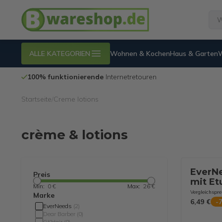
ALLE KATEGORIEN
Wohnen & Kochen
Haus & Garten
100% funktionierende
Internetretouren
Startseite
/
Creme lotions
crème & lotions
EverNe
Preis
mit Etu
Min:
0 €
Max:
26 €
Siliko
Vergleichspre
Marke
Handge
6,49 €
-
EverNeeds
(
2
)
Stück
Dear Barber
(
0
)
GKHair
(
0
)