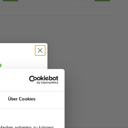
o
jäger 👋
alte sofort
5 €
abatt.
Über Cookies
fitierst du von
zu 70%.
 Medien anbieten zu können