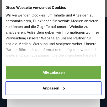
Willkommensrabatt.
Diese Webseite verwendet Cookies
Bei
bwareshop.de
profitierst du von
Wir verwenden Cookies, um Inhalte und Anzeigen zu
Rabatten bis zu 70%.
personalisieren, Funktionen für soziale Medien anbieten
zu können und die Zugriffe auf unsere Website zu
Bwareshop.de
analysieren. Außerdem geben wir Informationen zu Ihrer
Wir sind an Werktagen (Mo. bis Fr.) unter folgender E-Mail
Verwendung unserer Website an unsere Partner für
erreichbar: info@bwareshop.de
Beedstraße 54
soziale Medien, Werbung und Analysen weiter. Unsere
40468 Düsseldorf
Partner führen diese Informationen möglicherweise mit
Deutschland (keine Rücksendeadresse)
Geburtstag
weiteren Daten zusammen, die Sie ihnen bereitgestellt
+31 850519680
haben oder die sie im Rahmen Ihrer Nutzung der Dienste
info@bwareshop.de
gesammelt haben.
@bwareshop
Sicher dir 5 € Rabatt
Informationen
Alle zulassen
Wenn du dich anmeldest, erklärst du dich damit einverstanden, Angebote
Über uns
und andere Marketing-Nachrichten von
bwareshop.de
per E-Mail zu
Anpassen
erhalten. Außerdem stimmst du unserer
Datenschutzerklärung
zu. Du
Kundendienst
kannst dich jederzeit wieder abmelden
Stornierung & Retourenpolitik