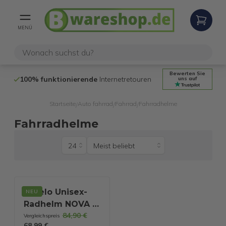
MENÜ
Bewerten Sie
100% funktionierende
Internetretouren
14 Tage
Rückgabere
uns auf
Startseite
Auto fahrrad
Fahrrad
Fahrradhelme
/
/
/
Fahrradhelme
Mivelo Unisex-
NEU
Radhelm NOVA -
84,90 €
Mit Licht - NTA-
Vergleichspreis
68,99 €