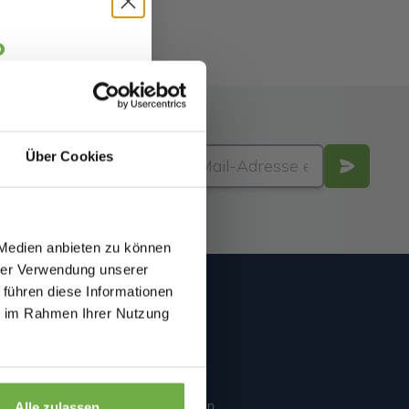
o
jäger 👋
alte sofort
5 €
abatt.
Über Cookies
fitierst du von
zu 70%.
 Medien anbieten zu können
hrer Verwendung unserer
 führen diese Informationen
Mein Account
ie im Rahmen Ihrer Nutzung
Accountübersicht
Meine Bestellungen
€ Rabatt
Accountinformationen
Alle zulassen