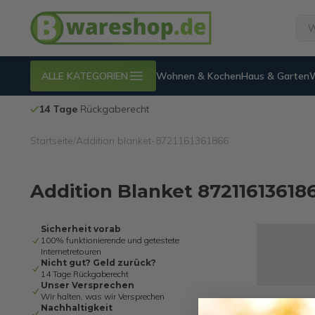
ALLE KATEGORIEN
Wohnen & Kochen
Haus & Garten
14 Tage
Rückgaberecht
Startseite
/
Addition blanket-8721161361866
Addition Blanket 87211613618
Sicherheit vorab
100% funktionierende und getestete
Internetretouren
Nicht gut? Geld zurück?
14 Tage Rückgaberecht
Unser Versprechen
Wir halten, was wir Versprechen
Nachhaltigkeit