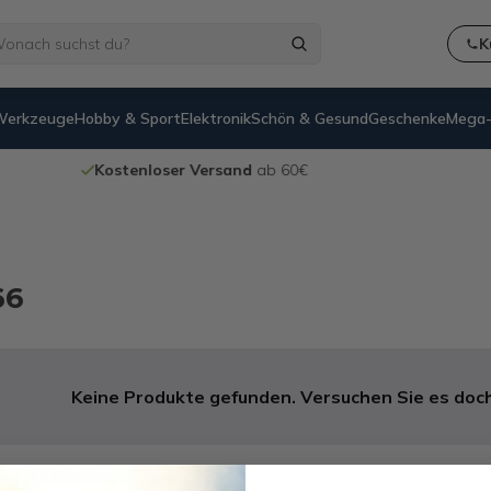
K
Werkzeuge
Hobby & Sport
Elektronik
Schön & Gesund
Geschenke
Mega-
Kostenloser Versand
ab 60€
66
Keine Produkte gefunden. Versuchen Sie es doch