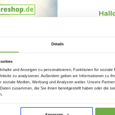
Hall
Schnäppchen
Melde dich an und erh
Willkommensr
etter
Details
Bei
bwareshop.de
pro
tionen!
Rabatten bis 
Cookies
nhalte und Anzeigen zu personalisieren, Funktionen für soziale
Website zu analysieren. Außerdem geben wir Informationen zu I
r soziale Medien, Werbung und Analysen weiter. Unsere Partner
Informationen
 Daten zusammen, die Sie ihnen bereitgestellt haben oder die s
Geburtstag
n.
Über uns
Kundendienst
Sicher dir 5 
Stornierung & Retourenpolitik
Anpassen