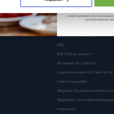
Wiederrufsbelehrung
Wenn du dich anmeldest, erklärst du dich 
und andere Marketing-Nachrichten von
erhalten. Außerdem stimmst du unserer
Produktzustände
kannst dich jederzeit wi
Zahlungsmethoden
Haben Sie ein Anliegen?
FAQ
B2B Partner werden?
Anmelden als Lieferant
Zusammenarbeit mit Trees for All
Datenschutzpolitik
Altgeräte-Rücknahme (Elektroschro
Allgemeine Geschäftsbedingunge
Impressum