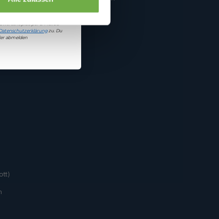
damit einverstanden, Angebote
bwareshop.de
per E-Mail zu
Datenschutzerklärung
zu. Du
eder abmelden
tt)
n