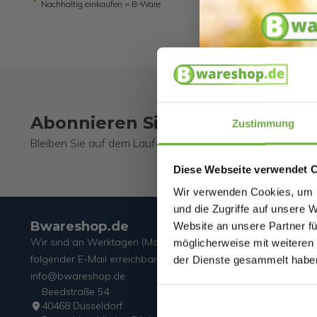
Nachhaltig einkaufen = B-Ware
Abonnieren Sie unseren Newsl
Zustimmung
Bleiben Sie auf dem Laufenden über unsere neuesten Ak
Diese Webseite verwendet 
Wir verwenden Cookies, um I
und die Zugriffe auf unsere 
Bwareshop.de
Website an unsere Partner fü
Wir sind an Werktagen (Mo. bis Fr.) unter
möglicherweise mit weiteren
folgender E-Mail erreichbar:
der Dienste gesammelt habe
info@bwareshop.de
Beedstraße 54
40468 Düsseldorf