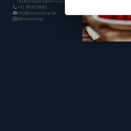
Deutschland (keine Rücksendeadresse)
+31 850519680
info@bwareshop.de
@bwareshop