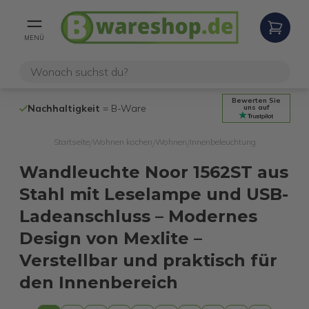
MENÜ
Bewerten Sie
Nachhaltigkeit
= B-Ware
100% funktio
uns auf
Startseite
Wohnen kochen
Wohnen
Innenbeleuchtung
/
/
/
Wandleuchte Noor 1562ST aus
Stahl mit Leselampe und USB-
Ladeanschluss – Modernes
Design von Mexlite –
Verstellbar und praktisch für
den Innenbereich