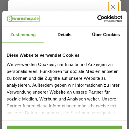
Benutzerfreundlichkeit. Verwandeln Sie Ihr Wohnambiente
mit der raffinierten Eleganz der Noor 1562ST.
Hallo
Spezifikationen
Schnäppchenjäger 👋
Zustimmung
Details
Über Cookies
Artikelnummer
Melde dich an und erhalte sofort
5 €
EAN
8712746122121
Willkommensrabatt.
Diese Webseite verwendet Cookies
SKU
27537946
Bei
bwareshop.de
profitierst du von
Wir verwenden Cookies, um Inhalte und Anzeigen zu
Rabatten bis zu 70%.
personalisieren, Funktionen für soziale Medien anbieten
Ähnliche Produkte
zu können und die Zugriffe auf unsere Website zu
analysieren. Außerdem geben wir Informationen zu Ihrer
Verwendung unserer Website an unsere Partner für
Wandleuchte Noor 1562ZW – Verstellbar
soziale Medien, Werbung und Analysen weiter. Unsere
mit Leselampe, Gold/Schwarz,
V
Partner führen diese Informationen möglicherweise mit
2
48,30 €
Metall/Textil, Mexlite – Zeitloses Design
Vergleichspreis
Geburtstag
weiteren Daten zusammen, die Sie ihnen bereitgestellt
27,79 €
-
42
%
für den Innenbereich
haben oder die sie im Rahmen Ihrer Nutzung der Dienste
gesammelt haben.