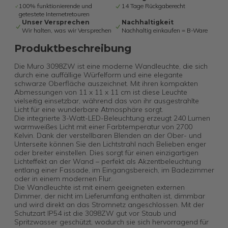
100% funktionierende und
14 Tage Rückgaberecht
getestete Internetretouren
Unser Versprechen
Nachhaltigkeit
Wir halten, was wir Versprechen
Nachhaltig einkaufen = B-Ware
Produktbeschreibung
Die Muro 3098ZW ist eine moderne Wandleuchte, die sich
durch eine auffällige Würfelform und eine elegante
schwarze Oberfläche auszeichnet. Mit ihren kompakten
Abmessungen von 11 x 11 x 11 cm ist diese Leuchte
vielseitig einsetzbar, während das von ihr ausgestrahlte
Licht für eine wunderbare Atmosphäre sorgt.
Die integrierte 3-Watt-LED-Beleuchtung erzeugt 240 Lumen
warmweißes Licht mit einer Farbtemperatur von 2700
Kelvin. Dank der verstellbaren Blenden an der Ober- und
Unterseite können Sie den Lichtstrahl nach Belieben enger
oder breiter einstellen. Dies sorgt für einen einzigartigen
Lichteffekt an der Wand – perfekt als Akzentbeleuchtung
entlang einer Fassade, im Eingangsbereich, im Badezimmer
oder in einem modernen Flur.
Die Wandleuchte ist mit einem geeigneten externen
Dimmer, der nicht im Lieferumfang enthalten ist, dimmbar
und wird direkt an das Stromnetz angeschlossen. Mit der
Schutzart IP54 ist die 3098ZW gut vor Staub und
Spritzwasser geschützt, wodurch sie sich hervorragend für