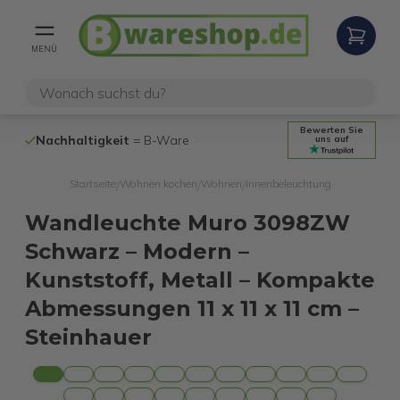
MENÜ
Bewerten Sie
Nachhaltigkeit
= B-Ware
100% funktio
uns auf
Startseite
Wohnen kochen
Wohnen
Innenbeleuchtung
/
/
/
Wandleuchte Muro 3098ZW
Schwarz – Modern –
Kunststoff, Metall – Kompakte
Abmessungen 11 x 11 x 11 cm –
Steinhauer