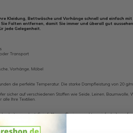
 Ihre Kleidung, Bettwäsche und Vorhänge schnell und einfach mi
ie Falten entfernen, damit Sie immer und überall gut aussehen
ür jede Gelegenheit.
s
oder Transport
sche, Vorhänge, Möbel
unden die perfekte Temperatur. Die starke Dampfleistung von 20 g/min
pfer sicher auf verschiedenen Stoffen wie Seide, Leinen, Baumwolle, W
lle Ihre Textilien.
rkeit ausgelegt. Sein faltbares Design macht es einfach, ihn auf
mitzunehmen, wohin auch immer Sie gehen. Verstauen Sie ihn einfac
ind.