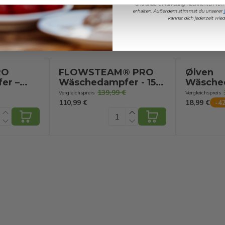
21607
und andere Marketing-Nachrichten von
erhalten. Außerdem stimmst du unserer
kannst dich jederzeit wi
RO
FLOWSTEAM® PRO
Ølven
er –
Wäschedampfer - 150
Wäsche
 – 150
Minuten Dampfen -
Handdam
139,99 €
Vergleichspreis
Vergleichspreis
gelbrett
2,5M Kabel - 2,2-Liter-
Wäsche
110,99 €
18,99 €
-
4
Wassertank - Schwarz
Blau