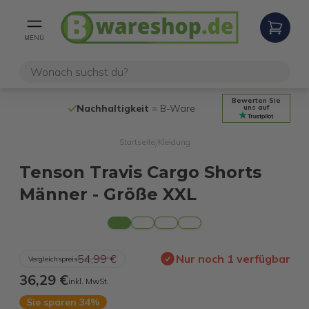
MENÜ
Bewerten Sie
Nachhaltigkeit
= B-Ware
100% funkt
uns auf
Startseite
Kleidung
/
Tenson Travis Cargo Shorts
Männer - Größe XXL
54,99 €
Nur noch 1 verfügbar
Vergleichspreis
36,29 €
inkl. MwSt.
Sie sparen 34%