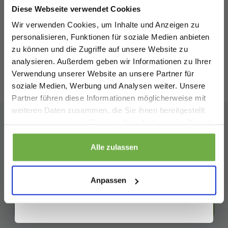
Größe XXL
Diese Webseite verwendet Cookies
69,99 €
Bei
bwareshop.de
profitierst du von
Vergleichspreis
V
Wir verwenden Cookies, um Inhalte und Anzeigen zu
41,99 €
2
-
40
%
Rabatten bis zu 70%.
personalisieren, Funktionen für soziale Medien anbieten
zu können und die Zugriffe auf unsere Website zu
analysieren. Außerdem geben wir Informationen zu Ihrer
Verwendung unserer Website an unsere Partner für
soziale Medien, Werbung und Analysen weiter. Unsere
Bewertungen
von
Trusted Shops
Partner führen diese Informationen möglicherweise mit
Geburtstag
weiteren Daten zusammen, die Sie ihnen bereitgestellt
haben oder die sie im Rahmen Ihrer Nutzung der Dienste
gesammelt haben.
Abonnieren Sie unseren
Sicher dir 5 € Rabatt
Alle zulassen
Newsletter
Wenn du dich anmeldest, erklärst du dich damit einverstanden, Angebote
Bleiben Sie auf dem Laufenden über unsere neuesten
und andere Marketing-Nachrichten von
bwareshop.de
per E-Mail zu
Anpassen
erhalten. Außerdem stimmst du unserer
Datenschutzerklärung
zu. Du
Aktionen!
kannst dich jederzeit wieder abmelden