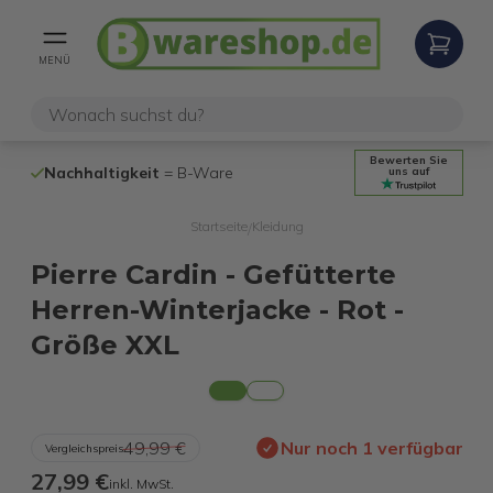
MENÜ
Bewerten Sie
Nachhaltigkeit
= B-Ware
100% funktio
uns auf
Startseite
Kleidung
/
Pierre Cardin - Gefütterte
Herren-Winterjacke - Rot -
Größe XXL
49,99 €
Nur noch 1 verfügbar
Vergleichspreis
27,99 €
inkl. MwSt.