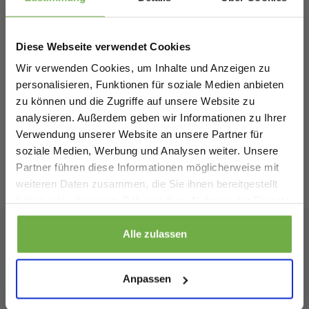
Ähnliche Produkte
Melde dich an und erhalte sofort
5 €
Willkommensrabatt.
Diese Webseite verwendet Cookies
Bei
bwareshop.de
profitierst du von
Pierre Cardin - Gefütterte Herren-
Wir verwenden Cookies, um Inhalte und Anzeigen zu
Rabatten bis zu 70%.
Winterjacke - Schwarz - Größe XXL
personalisieren, Funktionen für soziale Medien anbieten
49,99 €
Vergleichspreis
V
zu können und die Zugriffe auf unsere Website zu
26,99 €
2
-
46
%
analysieren. Außerdem geben wir Informationen zu Ihrer
Verwendung unserer Website an unsere Partner für
soziale Medien, Werbung und Analysen weiter. Unsere
Partner führen diese Informationen möglicherweise mit
Geburtstag
weiteren Daten zusammen, die Sie ihnen bereitgestellt
Bewertungen
von
Trusted Shops
haben oder die sie im Rahmen Ihrer Nutzung der Dienste
gesammelt haben.
Sicher dir 5 € Rabatt
Alle zulassen
Abonnieren Sie unseren
Wenn du dich anmeldest, erklärst du dich damit einverstanden, Angebote
und andere Marketing-Nachrichten von
bwareshop.de
per E-Mail zu
Anpassen
Newsletter
erhalten. Außerdem stimmst du unserer
Datenschutzerklärung
zu. Du
kannst dich jederzeit wieder abmelden
Bleiben Sie auf dem Laufenden über unsere neuesten