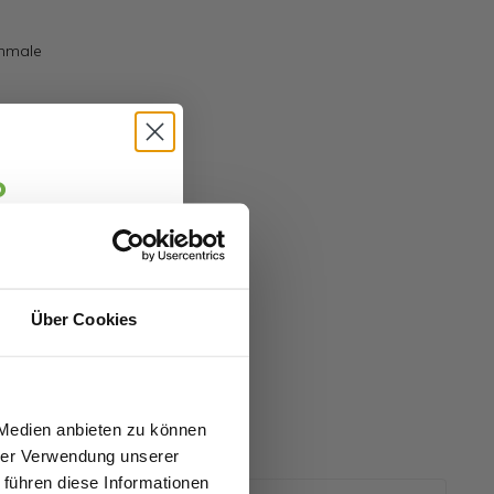
chmale
o
jäger 👋
alte sofort
5 €
abatt.
Über Cookies
fitierst du von
zu 70%.
 Medien anbieten zu können
hrer Verwendung unserer
 führen diese Informationen