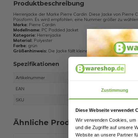
Produktbeschreibung
Herrenjacke der Marke Pierre Cardin. Diese Jacke von Pierre 
Passform. Es wird empfohlen, eine Nummer größer zu wählen.
Marke:
Pierre Cardin
Modellname:
PC Padded Jacket
Kategorie:
Herrenjacke
Material:
Polyester
Farbe:
grün
Größenhinweis:
Die Jacke fällt kleiner aus, es wird empfohl
Spezifikationen
Artikelnummer
EAN
7435
Zustimmung
SKU
2753
Diese Webseite verwendet 
Wir verwenden Cookies, um I
Ähnliche Produkte
und die Zugriffe auf unsere 
Website an unsere Partner fü