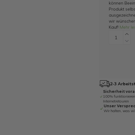
können Beein
Produkt selbs
ausgezeichne
wir wünschen
Kauf!
Mehr le
2-3 Arbeits
Sicherheit vor
100% funktionieren
Internetretouren
Unser Verspre
Wir halten, was wi