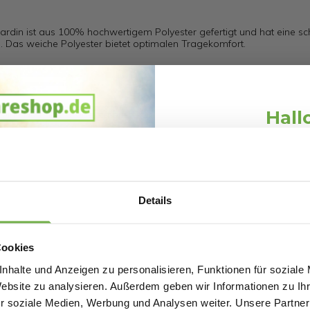
Cardin ist aus 100% hochwertigem Polyester gefertigt und hat eine s
 Das weiche Polyester bietet optimalen Tragekomfort.
Hall
en eine Nummer größer zu bestellen.
Schnäppchen
Melde dich an und erh
Willkommensr
103054026
Details
Bei
bwareshop.de
pro
Rabatten bis 
4927
Cookies
nhalte und Anzeigen zu personalisieren, Funktionen für soziale
Website zu analysieren. Außerdem geben wir Informationen zu I
r soziale Medien, Werbung und Analysen weiter. Unsere Partner