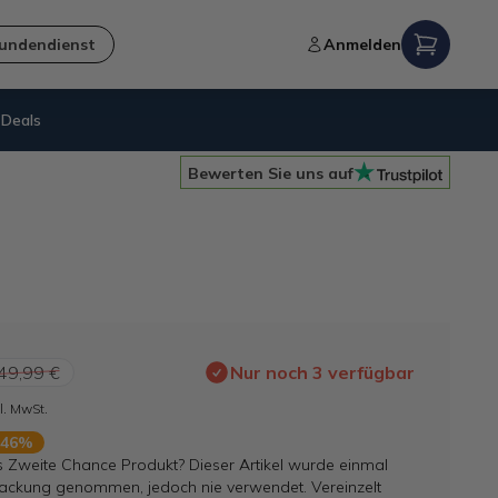
undendienst
Anmelden
Deals
100% funktionierende
Internetretouren
Bewerten Sie uns auf
49,99 €
Nur noch 3 verfügbar
l. MwSt.
 46%
s Zweite Chance Produkt? Dieser Artikel wurde einmal
ackung genommen, jedoch nie verwendet. Vereinzelt