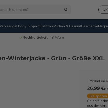
K
Werkzeuge
Hobby & Sport
Elektronik
Schön & Gesund
Geschenke
Mega-
Nachhaltigkeit
= B-Ware
ren-Winterjacke - Grün - Größe XXL
Vergleichspreis
26,99 €
ink
Sie sparen
Grund für da
aus der Verp