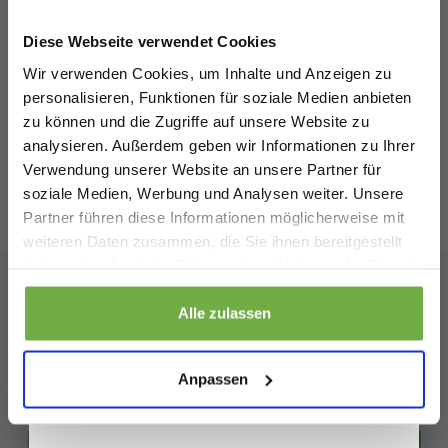
Melde dich an und erhalte sofort
5 €
Willkommensrabatt.
Pierre Cardin - Herren Pullover Mock
Diese Webseite verwendet Cookies
Pullover - Rot - Größe XXL
Bei
bwareshop.de
profitierst du von
Wir verwenden Cookies, um Inhalte und Anzeigen zu
Rabatten bis zu 70%.
29,95 €
Vergleichspreis
V
personalisieren, Funktionen für soziale Medien anbieten
13,99 €
1
-
53
%
zu können und die Zugriffe auf unsere Website zu
analysieren. Außerdem geben wir Informationen zu Ihrer
Verwendung unserer Website an unsere Partner für
soziale Medien, Werbung und Analysen weiter. Unsere
Partner führen diese Informationen möglicherweise mit
Bewertungen
von
Trusted Shops
Geburtstag
weiteren Daten zusammen, die Sie ihnen bereitgestellt
haben oder die sie im Rahmen Ihrer Nutzung der Dienste
gesammelt haben.
Sicher dir 5 € Rabatt
Alle zulassen
Abonnieren Sie unseren
Newsletter
Wenn du dich anmeldest, erklärst du dich damit einverstanden, Angebote
und andere Marketing-Nachrichten von
bwareshop.de
per E-Mail zu
Anpassen
erhalten. Außerdem stimmst du unserer
Datenschutzerklärung
zu. Du
Bleiben Sie auf dem Laufenden über unsere neuesten
kannst dich jederzeit wieder abmelden
Aktionen!