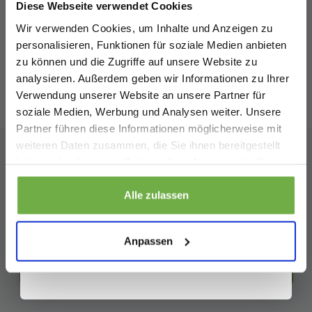
Diese Webseite verwendet Cookies
19,95 €
2
Vergleichspreis
Bei
bwareshop.de
profitierst du von
4,99 €
-
75
%
Wir verwenden Cookies, um Inhalte und Anzeigen zu
Rabatten bis zu 70%.
personalisieren, Funktionen für soziale Medien anbieten
zu können und die Zugriffe auf unsere Website zu
analysieren. Außerdem geben wir Informationen zu Ihrer
Verwendung unserer Website an unsere Partner für
soziale Medien, Werbung und Analysen weiter. Unsere
Bewertungen
von
Trusted Shops
Partner führen diese Informationen möglicherweise mit
Geburtstag
weiteren Daten zusammen, die Sie ihnen bereitgestellt
haben oder die sie im Rahmen Ihrer Nutzung der Dienste
gesammelt haben.
Abonnieren Sie unseren
Sicher dir 5 € Rabatt
Alle zulassen
Newsletter
Bleiben Sie auf dem Laufenden über unsere neuesten
Wenn du dich anmeldest, erklärst du dich damit einverstanden, Angebote
und andere Marketing-Nachrichten von
bwareshop.de
per E-Mail zu
Anpassen
Aktionen!
erhalten. Außerdem stimmst du unserer
Datenschutzerklärung
zu. Du
kannst dich jederzeit wieder abmelden