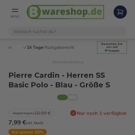
MENÜ
Bewerten Sie
14 Tage
Rückgaberecht
Kostenloser
uns auf
Startseite
Kleidung
/
Pierre Cardin - Herren SS
Basic Polo - Blau - Größe S
18,99 €
Nur noch 1 verfügbar
Vergleichspreis
7,99 €
inkl. MwSt.
Sie sparen 58%