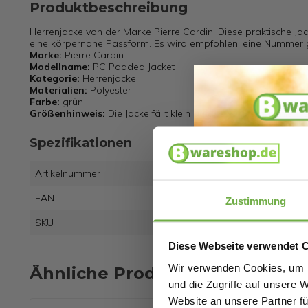
Produktbeschreibung
Herrenjacke von der Marke Pierre Cardin. Diese praktische Ja
eine körpernahe Passform. Es wird empfohlen, eine Nummer g
Marke:
Pierre Cardin
Modellname:
PC Padded Jacket
Kategorie:
Herrenjacke
Materialien:
Polyester
Farbe:
grün
Größenhinweis:
Die Jacke fällt klein aus, es wird empfohlen
Spezifikationen
Artikelnummer
EAN
7435
Zustimmung
SKU
2753
Diese Webseite verwendet 
Wir verwenden Cookies, um I
Ähnliche Produkte
und die Zugriffe auf unsere 
Website an unsere Partner fü