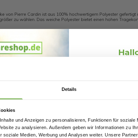
cke von Pierre Cardin ist aus 100% hochwertigem Polyester gefertigt
rößer zu wählen. Das weiche Polyester bietet einen hohen Tragekom
Hall
, eine Nummer größer zu wählen.
Schnäppchen
Melde dich an und erh
Willkommensr
103054019
Details
Bei
bwareshop.de
pro
Rabatten bis 
4926
Cookies
nhalte und Anzeigen zu personalisieren, Funktionen für soziale
Website zu analysieren. Außerdem geben wir Informationen zu I
r soziale Medien, Werbung und Analysen weiter. Unsere Partner