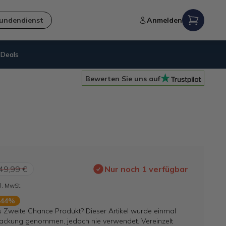
undendienst
Anmelden
Deals
Nachhaltigkeit
= B-Ware
Bewerten Sie uns auf
49,99 €
Nur noch 1 verfügbar
l. MwSt.
 44%
s Zweite Chance Produkt? Dieser Artikel wurde einmal
ackung genommen, jedoch nie verwendet. Vereinzelt