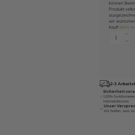
können Beein
Produkt selbs
ausgezeichne
wir wünschen
Kauf!
Mehr le
2-3 Arbeits
Sicherheit vor
100% funktionieren
Internetretouren
Unser Verspre
Wir halten, was wi