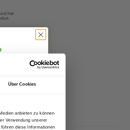
 und hat
fort.
o
jäger 👋
alte sofort
5 €
abatt.
Über Cookies
fitierst du von
zu 70%.
 Medien anbieten zu können
hrer Verwendung unserer
 führen diese Informationen