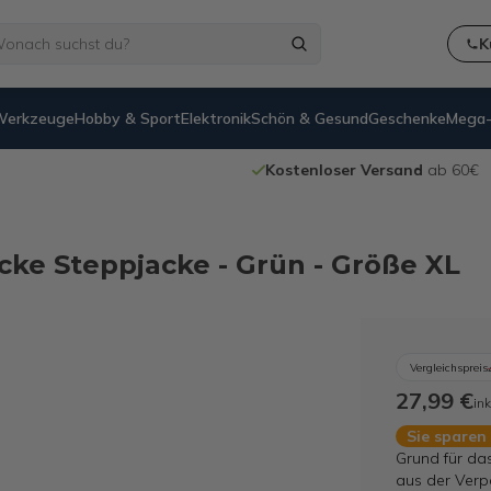
K
Werkzeuge
Hobby & Sport
Elektronik
Schön & Gesund
Geschenke
Mega-
Kostenloser Versand
ab 60€
acke Steppjacke - Grün - Größe XL
Vergleichspreis
27,99 €
ink
Sie sparen
Grund für da
aus der Verp