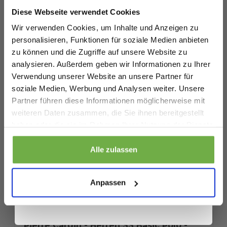
Willkommensrabatt.
EINFACH FÜR
Diese Webseite verwendet Cookies
Casual Outfits
Bei
bwareshop.de
profitierst du von
Wir verwenden Cookies, um Inhalte und Anzeigen zu
Freie Zeit
Rabatten bis zu 70%.
Sommertage
personalisieren, Funktionen für soziale Medien anbieten
Täglicher Gebrauch
zu können und die Zugriffe auf unsere Website zu
Sportlich und gepflegtes Aussehen
Ein bequemes und stilvolles Herren-Poloshirt mit zeitlosem
analysieren. Außerdem geben wir Informationen zu Ihrer
Design und perfekter Passform für jeden Anlass.
Verwendung unserer Website an unsere Partner für
soziale Medien, Werbung und Analysen weiter. Unsere
Spezifikationen
Partner führen diese Informationen möglicherweise mit
Geburtstag
weiteren Daten zusammen, die Sie ihnen bereitgestellt
Artikelnummer
haben oder die sie im Rahmen Ihrer Nutzung der Dienste
EAN
7435103039085
gesammelt haben.
Sicher dir 5 € Rabatt
Alle zulassen
SKU
27534907
Wenn du dich anmeldest, erklärst du dich damit einverstanden, Angebote
und andere Marketing-Nachrichten von
bwareshop.de
per E-Mail zu
Anpassen
erhalten. Außerdem stimmst du unserer
Datenschutzerklärung
zu. Du
Ähnliche Produkte
kannst dich jederzeit wieder abmelden
Pierre Cardin - Herren SS Basic Polo -
P