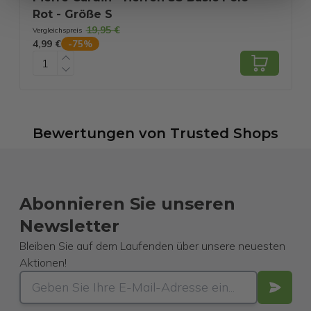
Rot - Größe S
19,95 €
Vergleichspreis
V
4,99 €
7
-
75
%
Bewertungen
von
Trusted Shops
Abonnieren Sie unseren
Newsletter
Bleiben Sie auf dem Laufenden über unsere neuesten
Aktionen!