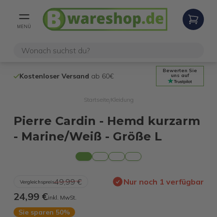
MENÜ
Bewerten Sie
Kostenloser Versand
ab 60€
Nachhaltigke
uns auf
Startseite
Kleidung
/
Pierre Cardin - Hemd kurzarm
- Marine/Weiß - Größe L
49,99 €
Nur noch 1 verfügbar
Vergleichspreis
24,99 €
inkl. MwSt.
Sie sparen 50%