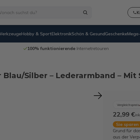
K
Werkzeuge
Hobby & Sport
Elektronik
Schön & Gesund
Geschenke
Mega-
uren
14 Tage
Rückgaberecht
 Blau/Silber – Lederarmband – Mit
Vergleichspreis
22,99 €
ink
Sie sparen
Grund für da
aus der Verp