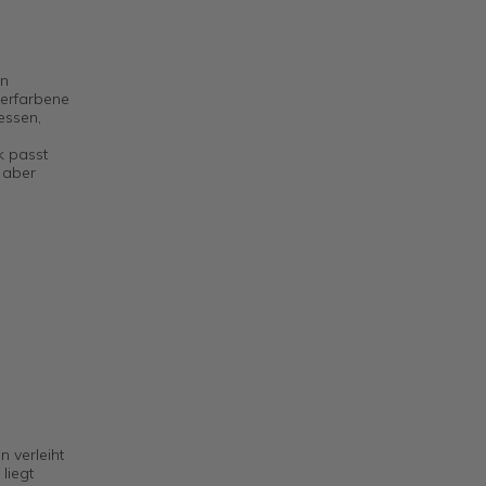
en
erfarbene
essen,
k passt
e aber
 verleiht
liegt