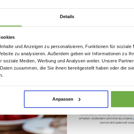
Melde dich an und erh
Willkommensr
Details
Bei
bwareshop.de
pro
Rabatten bis 
Cookies
nhalte und Anzeigen zu personalisieren, Funktionen für soziale
Website zu analysieren. Außerdem geben wir Informationen zu I
r soziale Medien, Werbung und Analysen weiter. Unsere Partner
 Daten zusammen, die Sie ihnen bereitgestellt haben oder die s
Geburtstag
n.
Sicher dir 5 
Anpassen
Wenn du dich anmeldest, erklärst du dich 
und andere Marketing-Nachrichten von
erhalten. Außerdem stimmst du unserer
kannst dich jederzeit wi
istallen