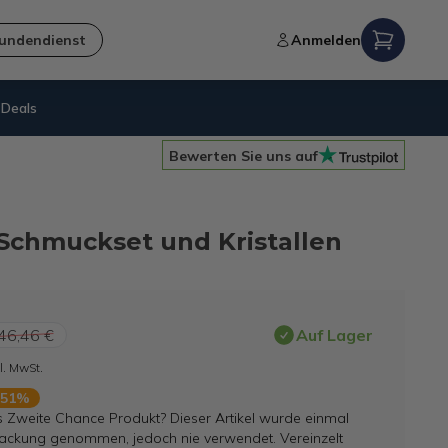
undendienst
Anmelden
Deals
Kostenloser Versand
ab 
Bewerten Sie uns auf
 Schmuckset und Kristallen
46,46 €
Auf Lager
l. MwSt.
 51%
s Zweite Chance Produkt? Dieser Artikel wurde einmal
ackung genommen, jedoch nie verwendet. Vereinzelt