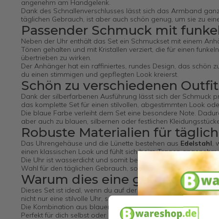
angenehm am Handgelenk.
Dank des Schnallenverschlusses lässt sich das Armband ganz 
täglichen Gebrauch, ist aber auch schön genug, um sie zu ei
Passender Schmuck mit funkel
Neben der Uhr enthält das Set ein Schmuckset mit einem Anhä
Tönen gehalten und mit Kristallen verziert, die für einen funk
übertrieben zu wirken.
Der Anhänger hat ein raffiniertes, rundes Design, das schön z
du einen stimmigen und gepflegten Look kreierst.
Schön zu verschiedenen Outfit
Dank der silberfarbenen Ausführung lässt sich der Schmuck p
das komplette Set für einen stilvollen, abgestimmten Look oder
Die blaue Farbe verleiht dem Set eine besondere Note. Dadur
aber auch zu blauen, silbernen oder festlichen Kleidungsstück
Robuste Materialien für tägli
Das Uhrengehäuse und die Lünette bestehen aus
Edelstahl
, 
einen klassischen Look und fühlt sich beim Tragen angenehm 
Die Uhr ist wasserdicht und somit besser gegen leichte Allta
Wahl für den täglichen Gebrauch, solange die Uhr nicht bei
Warum dies eine gute Wahl ist
Dieses Set ist ideal, wenn du auf der Suche nach einer kompl
nicht nur eine stilvolle Uhr, sondern auch passenden Schmuck
Die Kombination aus blauen Akzenten, silberfarbenen Details, 
Perfekt für dich selbst oder als Geschenk für jemanden, der stil