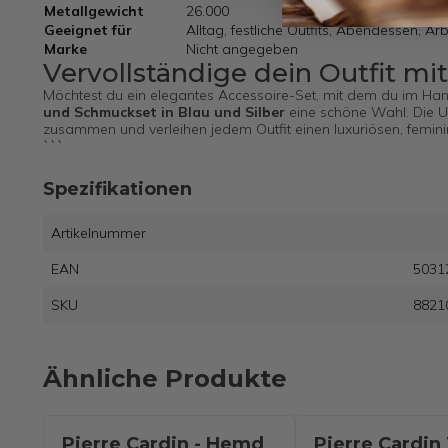
Metallgewicht
26.000
Geeignet für
Alltag, festliche Outfits, Abendessen, A
Marke
Nicht angegeben
Vervollständige dein Outfit mit
Möchtest du ein elegantes Accessoire-Set, mit dem du im Han
und Schmuckset in Blau und Silber
eine schöne Wahl. Die U
zusammen und verleihen jedem Outfit einen luxuriösen, femin
```
Spezifikationen
Artikelnummer
EAN
5031
SKU
8821
Ähnliche Produkte
Pierre Cardin - Hemd
Pierre Cardin 