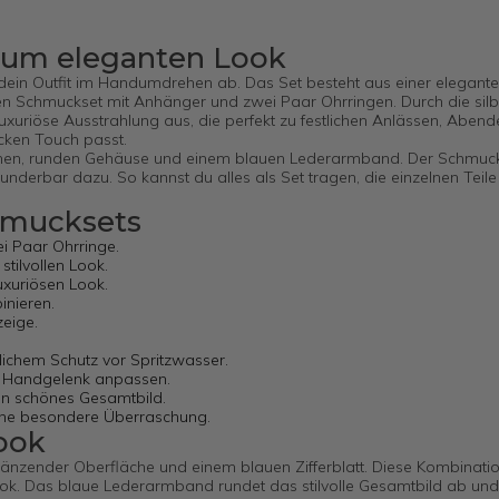
undum eleganten Look
dein Outfit im Handumdrehen ab. Das Set besteht aus einer elegant
chmuckset mit Anhänger und zwei Paar Ohrringen. Durch die silb
 luxuriöse Ausstrahlung aus, die perfekt zu festlichen Anlässen, Abend
cken Touch passt.
arbenen, runden Gehäuse und einem blauen Lederarmband. Der Schmuc
underbar dazu. So kannst du alles als Set tragen, die einzelnen Teil
chmucksets
i Paar Ohrringe.
stilvollen Look.
uxuriösen Look.
inieren.
zeige.
lichem Schutz vor Spritzwasser.
as Handgelenk anpassen.
ein schönes Gesamtbild.
eine besondere Überraschung.
ook
länzender Oberfläche und einem blauen Zifferblatt. Diese Kombination
ook. Das blaue Lederarmband rundet das stilvolle Gesamtbild ab und 