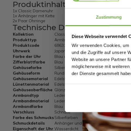
Produktinhalt
1x Classic Damenuhr
1x Anhänger mit Kette
Zustimmung
2x Paar Ohrringe
Technische Daten
Kollektion
Classic
Diese Webseite verwendet 
Produkttyp
Armbanduhr mit Schmuckset
Produktcode
6863119
Wir verwenden Cookies, um I
Uhrwerk
Japanisch
und die Zugriffe auf unsere 
Farbe der Uhr
Blau und Silber
Website an unsere Partner fü
Zifferblattfarbe
Blau
möglicherweise mit weiteren
Gehäusefarbe
Silber
Gehäuseform
Rund
der Dienste gesammelt habe
Gehäusematerial
Edelstahl
Lünettenmaterial
Edelstahl
Gehäuseoberfläche
Glänzend
Armbandtyp
Lederarmband
Armbandmaterial
Leder
Armbandfarbe
Blau
Verschluss
Schnalle
Farbe des Schmucks
Silberfarben
Schmuckdetails
Anhänger und zwei Paar Ohrringe mit Kr
Eigenschaft der Uhr
Wasserdicht