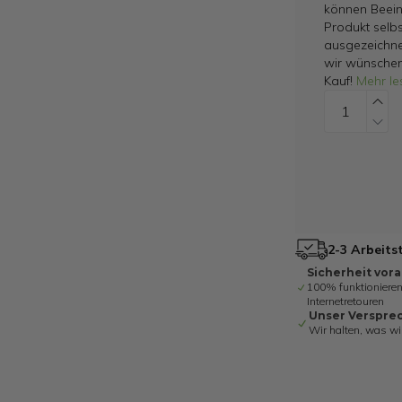
können Beein
Produkt selbs
ausgezeichne
wir wünschen
Kauf!
Mehr le
2-3 Arbeits
Sicherheit vor
100% funktionieren
Internetretouren
Unser Verspre
Wir halten, was wi