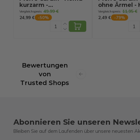
kurzarm -
ohne Ärmel - 
Marine/Weiß - Größe
- Größe L
49,99 €
11,95 €
Vergleichspreis
Vergleichspreis
L
24,99 €
2,49 €
-
50
%
-
79
%
Bewertungen
von
Previous slide
Trusted Shops
Abonnieren Sie unseren Newsl
Bleiben Sie auf dem Laufenden über unsere neuesten Ak