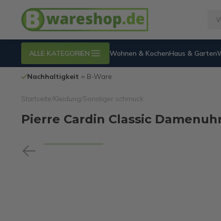
ALLE KATEGORIEN
Wohnen & Kochen
Haus & Garten
100% funktionierende
Internetreto
Startseite
/
Kleidung
/
Sonstiger schmuck
Pierre Cardin Classic Damenuhr