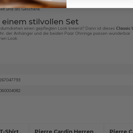
rbeit und als Geschenk
 einem stilvollen Set
dumdrehen einen gepflegten Look kreierst? Dann ist dieses
Classic
hr, der Anhänger und die beiden Paar Ohrringe passen wunderbar
inen Look.
267047793
060004082
T-Shirt
Pierre Cardin Herren
Pierre C