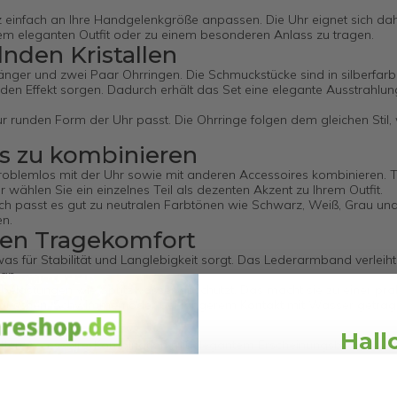
einfach an Ihre Handgelenkgröße anpassen. Die Uhr eignet sich dah
nem eleganten Outfit oder zu einem besonderen Anlass zu tragen.
nden Kristallen
nger und zwei Paar Ohrringen. Die Schmuckstücke sind in silberfar
elnden Effekt sorgen. Dadurch erhält das Set eine elegante Ausstrahlu
ur runden Form der Uhr passt. Die Ohrringe folgen dem gleichen Stil
s zu kombinieren
roblemlos mit der Uhr sowie mit anderen Accessoires kombinieren. 
 wählen Sie ein einzelnes Teil als dezenten Akzent zu Ihrem Outfit.
ch passt es gut zu neutralen Farbtönen wie Schwarz, Weiß, Grau und
en.
chen Tragekomfort
was für Stabilität und Langlebigkeit sorgt. Das Lederarmband verleiht
an.
gsbelastungen wie Spritzwasser geschützt. Das macht sie zu einer pra
m Duschen, Schwimmen oder bei längerem Kontakt mit Wasser getrag
Hall
etten Accessoire-Kombination mit elegantem Erscheinungsbild bist. Du
, mit dem du deinen Look sofort abrunden kannst.
Schnäppchen
Kristallen und einem klassischen Design macht das Set vielseitig und 
volle Accessoires liebt.