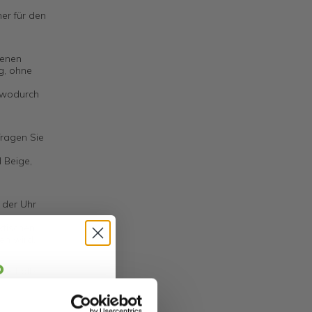
er für den
benen
ng, ohne
, wodurch
Tragen Sie
 Beige,
 der Uhr
ktischen
en wird.
o
 erhältst
jäger 👋
schick.