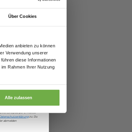
alte sofort
5 €
abatt.
Über Cookies
fitierst du von
zu 70%.
 Medien anbieten zu können
hrer Verwendung unserer
 führen diese Informationen
ie im Rahmen Ihrer Nutzung
€ Rabatt
Alle zulassen
damit einverstanden, Angebote
bwareshop.de
per E-Mail zu
Datenschutzerklärung
zu. Du
eder abmelden