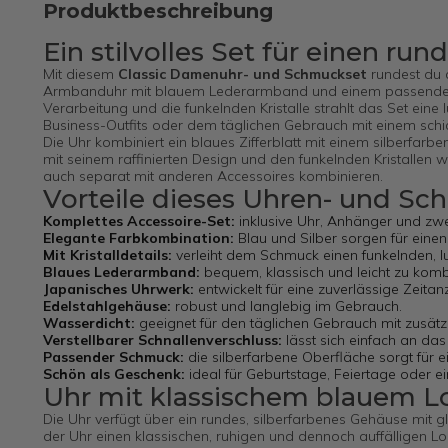
Produktbeschreibung
Ein stilvolles Set für einen r
Mit diesem
Classic Damenuhr- und Schmuckset
rundest du 
Armbanduhr mit blauem Lederarmband und einem passenden S
Verarbeitung und die funkelnden Kristalle strahlt das Set eine
Business-Outfits oder dem täglichen Gebrauch mit einem schi
Die Uhr kombiniert ein blaues Zifferblatt mit einem silberf
mit seinem raffinierten Design und den funkelnden Kristallen w
auch separat mit anderen Accessoires kombinieren.
Vorteile dieses Uhren- und S
Komplettes Accessoire-Set:
inklusive Uhr, Anhänger und zwe
Elegante Farbkombination:
Blau und Silber sorgen für einen 
Mit Kristalldetails:
verleiht dem Schmuck einen funkelnden, l
Blaues Lederarmband:
bequem, klassisch und leicht zu komb
Japanisches Uhrwerk:
entwickelt für eine zuverlässige Zeitan
Edelstahlgehäuse:
robust und langlebig im Gebrauch.
Wasserdicht:
geeignet für den täglichen Gebrauch mit zusätz
Verstellbarer Schnallenverschluss:
lässt sich einfach an d
Passender Schmuck:
die silberfarbene Oberfläche sorgt für 
Schön als Geschenk:
ideal für Geburtstage, Feiertage oder 
Uhr mit klassischem blauem L
Die Uhr verfügt über ein rundes, silberfarbenes Gehäuse mit g
der Uhr einen klassischen, ruhigen und dennoch auffälligen L