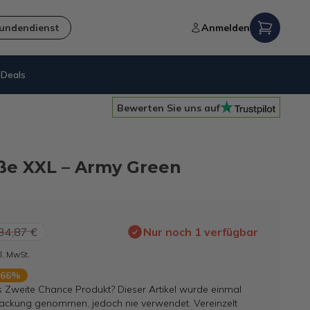
undendienst
Anmelden
Deals
14 Tage
Rückgaberecht
Bewerten Sie uns auf
öße XXL – Army Green
34,87 €
Nur noch 1 verfügbar
l. MwSt.
 66%
s Zweite Chance Produkt? Dieser Artikel wurde einmal
ackung genommen, jedoch nie verwendet. Vereinzelt