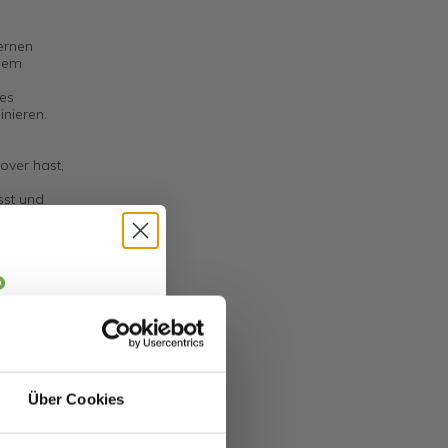
ernen
inem
des
inieren.
over hast,
sst und
o
jäger 👋
alte sofort
5 €
abatt.
Über Cookies
fitierst du von
zu 70%.