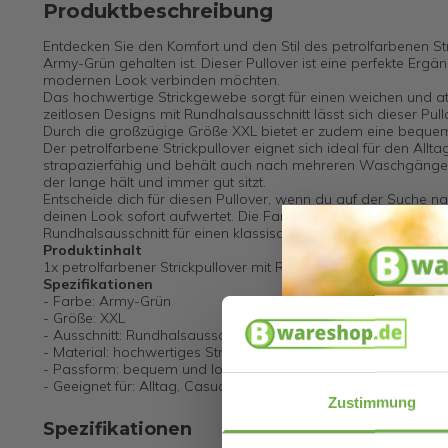
Produktbeschreibung
Entdecken Sie den Komfort und den Stil des petrolfarbenen St
Army-Grün gehalten ist. Dieser Pullover ist eine perfekte Ergä
modernen Look verbinden möchten.
Das hochwertige Strickgewebe sorgt für einen weichen und at
zeitlosen Designs mit Rundhalsausschnitt lässt sich dieser Pull
Durch die großzügige Größe XXL bietet er zudem eine bequem
Der petrolfarbene Strickpullover eignet sich ideal für den Al
strapazierfähig und behält auch nach mehreren Waschgängen s
der lange hält und immer gut sitzt.
Entscheide dich für diesen Pullover, wenn du auf der Suche na
deinen Look sofort aufwertet. Die Farbe „Army Green“ verleih
Rundhalsausschnitt für einen klassischen Look sorgt.
Produktinhalt
1x petrolfarbener Strickpullover mit Rundhalsausschnitt in Gr
Spezifikationen
- Farbe: Army-Grün
- Größe: XXL
- Ausschnitt: Rundhalsausschnitt
- Material: hochwertiges Strickgewebe
- Passform: bequem und locker sitzend
- Geeignet für: Alltag, Casual und Smart Casual
Zustimmung
Spezifikationen