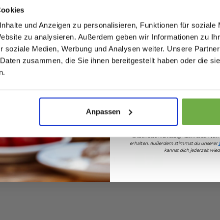
Cookies
nhalte und Anzeigen zu personalisieren, Funktionen für soziale
112232333
Website zu analysieren. Außerdem geben wir Informationen zu I
060007034
r soziale Medien, Werbung und Analysen weiter. Unsere Partner
 Daten zusammen, die Sie ihnen bereitgestellt haben oder die s
Geburtstag
n.
Sicher dir 5 
Anpassen
ies
Petrol Industries –
Seidenst
Herren-Pullover
Pullover
Wenn du dich anmeldest, erklärst du dich 
– Größe
„Buffalo“ mit
Baumwoll
44,99 €
Vergleichspreis
Vergleichspreis
und andere Marketing-Nachrichten von
ck
Melange-Muster –
Größe L 
erhalten. Außerdem stimmst du unserer
11,99 €
19,99 €
-
73
%
-
6
kannst dich jederzeit wi
Blau – Größe S