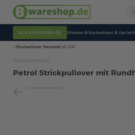
ALLE KATEGORIEN
Wohnen & Kochen
Haus & Garten
Nachhaltigkeit
= B-Ware
Startseite
/
Kleidung
Petrol Strickpullover mit Rund