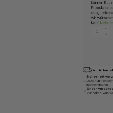
können Beein
Produkt selbs
ausgezeichne
wir wünschen
Kauf!
Mehr le
2-3 Arbeits
Sicherheit vor
100% funktionieren
Internetretouren
Unser Verspre
Wir halten, was wi