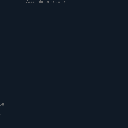
Accountinformationen
tt)
n