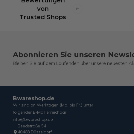
Bewertungen
von
Previous slide
Trusted Shops
Abonnieren Sie unseren Newsl
Bleiben Sie auf dem Laufenden über unsere neuesten Ak
Bwareshop.de
Wir sind an Werktagen (Mo. bis Fr.) unter
folgender E-Mail erreichbar:
info@bwareshop.de
Beedstraße 54
40468 Düsseldorf