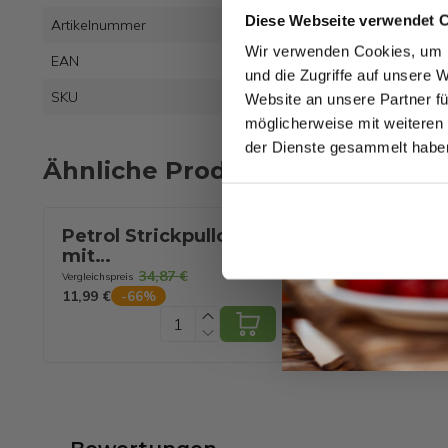
Diese Webseite verwendet 
Artikelnummer
Wir verwenden Cookies, um I
EAN
8721
und die Zugriffe auf unsere 
SKU
8821
Website an unsere Partner fü
möglicherweise mit weiteren
der Dienste gesammelt habe
Ähnliche Produkte
Petrol Strickpullover
Petrol Industr
mit
Pullover –
Rundhalsausschnitt –
Strickkragen 
34,87 €
39,00 €
Vergleichspreis
Vergleichspreis
Basic-Design – Größe
M – Deep Bla
11,99 €
10,99 €
-
66
%
-
72
%
XXL – Deep Black