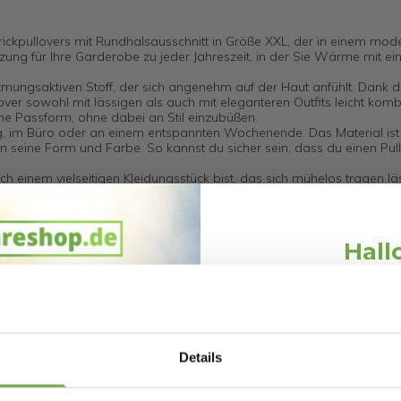
rickpullovers mit Rundhalsausschnitt in Größe XXL, der in einem mod
nzung für Ihre Garderobe zu jeder Jahreszeit, in der Sie Wärme mit e
mungsaktiven Stoff, der sich angenehm auf der Haut anfühlt. Dank 
over sowohl mit lässigen als auch mit eleganteren Outfits leicht komb
e Passform, ohne dabei an Stil einzubüßen.
ltag, im Büro oder an einem entspannten Wochenende. Das Material ist
eine Form und Farbe. So kannst du sicher sein, dass du einen Pull
ch einem vielseitigen Kleidungsstück bist, das sich mühelos tragen lä
t deinem Outfit einen coolen, aber dezenten Touch, während der
öße XXL, Farbe Army Green.
Hall
Schnäppchen
Melde dich an und erh
Willkommensr
Details
Bei
bwareshop.de
pro
Rabatten bis 