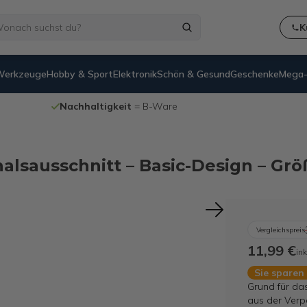
K
Werkzeuge
Hobby & Sport
Elektronik
Schön & Gesund
Geschenke
Mega-
100% funktionierende
Internetretouren
halsausschnitt – Basic-Design – Gr
Vergleichspreis
11,99 €
ink
Sie sparen
Grund für da
aus der Verp