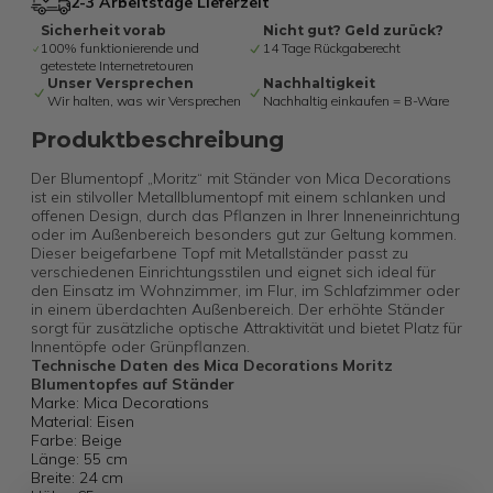
2-3 Arbeitstage Lieferzeit
Sicherheit vorab
Nicht gut? Geld zurück?
100% funktionierende und
14 Tage Rückgaberecht
getestete Internetretouren
Unser Versprechen
Nachhaltigkeit
Wir halten, was wir Versprechen
Nachhaltig einkaufen = B-Ware
Produktbeschreibung
Der Blumentopf „Moritz“ mit Ständer von Mica Decorations
ist ein stilvoller Metallblumentopf mit einem schlanken und
offenen Design, durch das Pflanzen in Ihrer Inneneinrichtung
oder im Außenbereich besonders gut zur Geltung kommen.
Dieser beigefarbene Topf mit Metallständer passt zu
verschiedenen Einrichtungsstilen und eignet sich ideal für
den Einsatz im Wohnzimmer, im Flur, im Schlafzimmer oder
in einem überdachten Außenbereich. Der erhöhte Ständer
sorgt für zusätzliche optische Attraktivität und bietet Platz für
Innentöpfe oder Grünpflanzen.
Technische Daten des Mica Decorations Moritz
Blumentopfes auf Ständer
Marke: Mica Decorations
Material: Eisen
Farbe: Beige
Länge: 55 cm
Breite: 24 cm