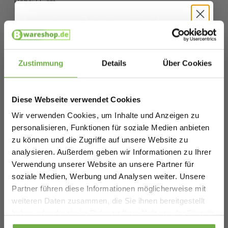
Höhe: 65 cm
Form: Rund
Für den Innen- und Außenbereich geeignet
Hallo
Spezifikationen
Schnäppchenjäger 👋
Zustimmung
Details
Über Cookies
Artikelnummer
Melde dich an und erhalte sofort
5 €
EAN
8720983046841
Willkommensrabatt.
Diese Webseite verwendet Cookies
SKU
9721055565236
Bei
bwareshop.de
profitierst du von
Wir verwenden Cookies, um Inhalte und Anzeigen zu
Rabatten bis zu 70%.
personalisieren, Funktionen für soziale Medien anbieten
Ähnliche Produkte
zu können und die Zugriffe auf unsere Website zu
analysieren. Außerdem geben wir Informationen zu Ihrer
Verwendung unserer Website an unsere Partner für
Mica Decorations Pflanzkübel Shandy –
soziale Medien, Werbung und Analysen weiter. Unsere
Metall – 54 x 23 x 48 cm – Hellbraun
Partner führen diese Informationen möglicherweise mit
75,00 €
Geburtstag
Vergleichspreis
V
weiteren Daten zusammen, die Sie ihnen bereitgestellt
29,99 €
4
-
60
%
haben oder die sie im Rahmen Ihrer Nutzung der Dienste
gesammelt haben.