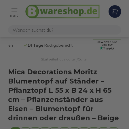
MENÜ
Bewerten Sie
14 Tage
Rückgaberecht
Kostenloser
uns auf
Startseite
Haus garten
Garten
/
/
Mica Decorations Moritz
Blumentopf auf Ständer –
Pflanztopf L 55 x B 24 x H 65
cm – Pflanzenständer aus
Eisen – Blumentopf für
drinnen oder draußen – Beige