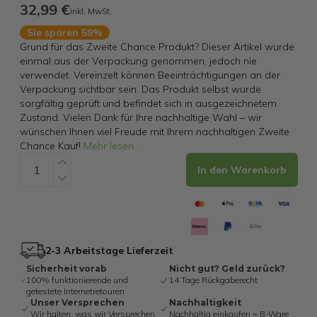
32,99 €
inkl. MwSt.
Sie sparen 59%
Grund für das Zweite Chance Produkt? Dieser Artikel wurde
einmal aus der Verpackung genommen, jedoch nie
verwendet. Vereinzelt können Beeinträchtigungen an der
Verpackung sichtbar sein. Das Produkt selbst wurde
sorgfältig geprüft und befindet sich in ausgezeichnetem
Zustand. Vielen Dank für Ihre nachhaltige Wahl – wir
wünschen Ihnen viel Freude mit Ihrem nachhaltigen Zweite
Chance Kauf!
Mehr lesen
...
In den Warenkorb
2-3 Arbeitstage Lieferzeit
Sicherheit vorab
Nicht gut? Geld zurück?
100% funktionierende und
14 Tage Rückgaberecht
getestete Internetretouren
Unser Versprechen
Nachhaltigkeit
Wir halten, was wir Versprechen
Nachhaltig einkaufen = B-Ware