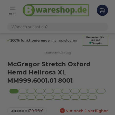
MENÜ
Bewerten Sie
100% funktionierende
Internetretouren
14 Tage
Rückg
uns auf
Startseite
Kleidung
/
McGregor Stretch Oxford
Hemd Hellrosa XL
MM999.6001.01 8001
79,95 €
Nur noch 1 verfügbar
Vergleichspreis