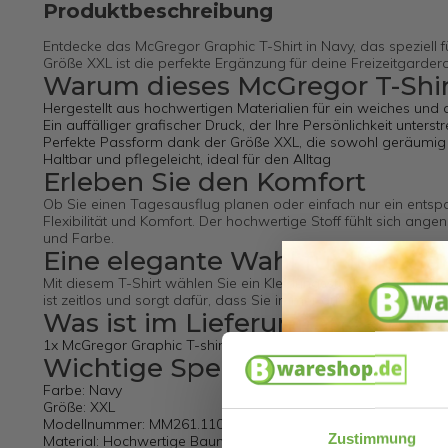
Produktbeschreibung
Entdecke das McGregor Graphic T-Shirt in Navy, das speziell f
Größe XXL ist die perfekte Ergänzung für deine Freizeitgarder
Warum dieses McGregor T-Shir
Hergestellt aus hochwertigen Materialien für ein weiches un
Ein auffälliger grafischer Druck, der Ihre Persönlichkeit unterstr
Perfekte Passform dank der Größe XXL, die sowohl geräumig a
Haltbar und pflegeleicht, ideal für den Alltag
Erleben Sie den Komfort
Ob Sie einen Tagesausflug planen oder einfach nur ein entspa
Flexibilität und Komfort. Der hochwertige Stoff fühlt sich 
und Farbe.
Eine elegante Wahl für Ihre G
Mit diesem T-Shirt wählen Sie ein Kleidungsstück, das sich mü
ist zeitlos und sorgt dafür, dass Sie immer gut aussehen, ega
Was ist im Lieferumfang entha
1x McGregor Graphic T-shirt Men Navy XXL (MM261.1101.04)
Wichtige Spezifikationen
Farbe: Navy
Größe: XXL
Modellnummer: MM261.1101.04
Zustimmung
Material: Hochwertige Baumwollmischung