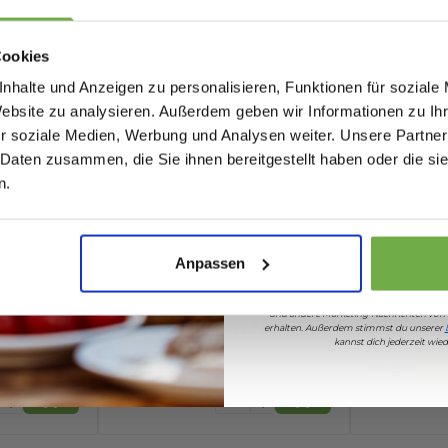
Bei
bwareshop.de
pro
Rabatten bis 
Cookies
nhalte und Anzeigen zu personalisieren, Funktionen für soziale
Website zu analysieren. Außerdem geben wir Informationen zu I
297803816
r soziale Medien, Werbung und Analysen weiter. Unsere Partner
 Daten zusammen, die Sie ihnen bereitgestellt haben oder die s
060004719
Geburtstag
n.
Sicher dir 5 
Anpassen
Wenn du dich anmeldest, erklärst du dich 
md
McGregor Indigo
McGrego
und andere Marketing-Nachrichten von
rd Hemd
Hemd Herren Navy -
Shirt – 
erhalten. Außerdem stimmst du unserer
kannst dich jederzeit wi
e 3XL
Regular Fit - 100%
Größe S
99,95 €
Vergleichspreis
Vergleichspreis
Baumwolle - Größe L
62,99 €
10,99 €
-
37
%
-
6