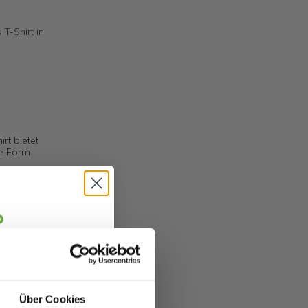
T-Shirt in
rt bietet
ne Form
rbe Navy
o
jäger 👋
alte sofort
5 €
abatt.
Über Cookies