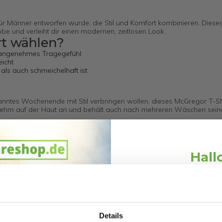
ür Männer entworfen wurde, die Stil und Komfort kombinieren. Dieses 
obe und verleiht dir einen modernen, zeitlosen Look.
t wählen?
d angenehmes Tragegefühl
eicht
ls auch schmeichelhaft ist
nntes Wochenende mit Stil verbringen wollen, dieses McGregor T-Shi
angenehm auf der Haut an und behält auch nach mehreren Wäschen sei
arderobe
helos mit Jeans, Shorts oder Freizeithosen kombinieren lässt. Die Fa
l zu welchem Anlass.
Hall
lten?
Schnäppchen
Melde dich an und erh
Willkommensr
Details