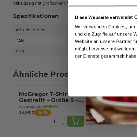
Stil: Lässig mit grafischem Aufdruck
Spezifikationen
Diese Webseite verwendet 
Wir verwenden Cookies, um I
Artikelnummer
und die Zugriffe auf unsere 
EAN
8721
Website an unsere Partner fü
möglicherweise mit weiteren
SKU
8821
der Dienste gesammelt habe
Ähnliche Produkte
McGregor T-Shirt –
McGregor He
Gestreift – Größe S –
Stretch Oxfo
Marineblau
Marine - Größ
34,97 €
89,95 €
Vergleichspreis
Vergleichspreis
14,99 €
56,99 €
-
57
%
-
37
%