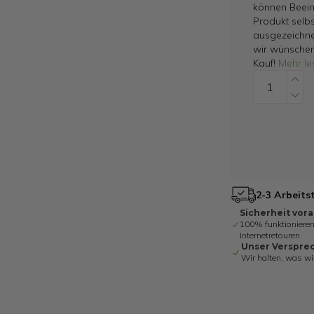
können Beein
Produkt selbs
ausgezeichne
wir wünschen
Kauf!
Mehr le
2-3 Arbeits
Sicherheit vor
100% funktionieren
Internetretouren
Unser Verspre
Wir halten, was wi