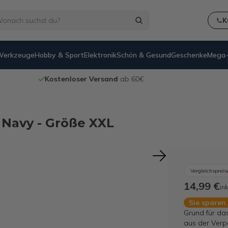
K
Werkzeuge
Hobby & Sport
Elektronik
Schön & Gesund
Geschenke
Mega-
Kostenloser Versand
ab 60€
 Navy - Größe XXL
Vergleichspreis
14,99 €
ink
Sie sparen
Grund für da
aus der Verp