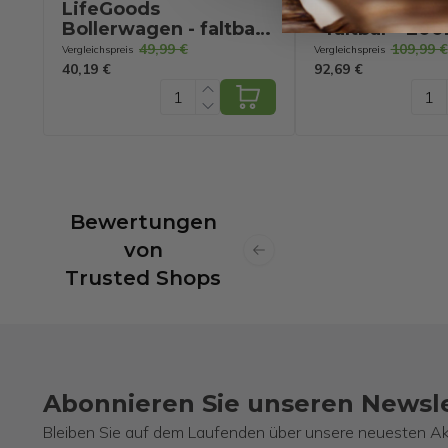
LifeGoods
LifeGoods Wa
Bollerwagen - faltbar -
- faltbar - 200
drehbare Räder -
100KG Tragfäh
49,99 €
109,99 €
Vergleichspreis
Vergleichspreis
70kg Tragfähigkeit -
Grau
40,19 €
92,69 €
Schwarz
Bewertungen
von
Previous slide
Trusted Shops
Abonnieren Sie unseren Newsl
Bleiben Sie auf dem Laufenden über unsere neuesten Ak