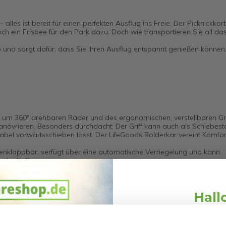
les ist bereit für einen perfekten Ausflug ins Freie. Der Picknickkorb
noch ein Frisbee für den Park dazu. Doch wie transportieren Sie all 
und sorgt dafür, dass Sie Ihren Ausflug entspannt genießen können
r um 360° drehbaren Räder und des ergonomischen, verstellbaren Grif
övrieren. Besonders durchdacht: Der Griff kann auch als Schiebes
el vorwärtsschieben lässt. Der LifeGoods Bolderkar vereint Komfor
enklappbar, verfügt über eine automatische Verriegelung und kann
 oder Kofferraum.
 zusätzlichen Platz für kleinere Gegenstände bietet. Mit einem
 zu 8,5 kg eignet sie sich perfekt für Snacks, Getränke, Sonnencreme
Hall
erte Bremse ermöglicht ein sicheres Abstellen, selbst auf abschüssig
Schnäppchen
ie Ihre Gegenstände zuverlässig und stabil. Hinweis: Der Wagen ist ni