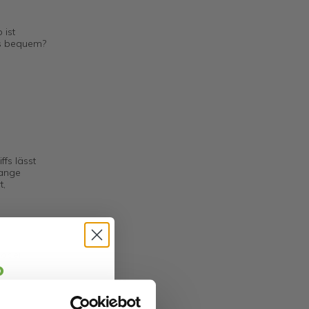
 ist
das bequem?
.
fs lässt
tange
t,
 oder
o
em Gelände.
jäger 👋
cht für