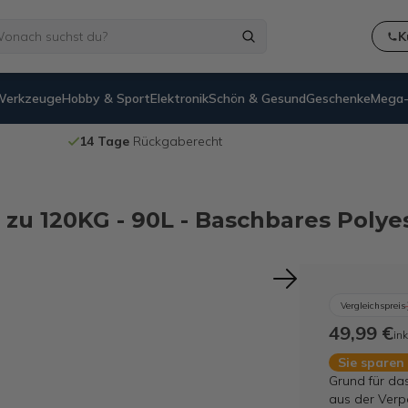
K
Werkzeuge
Hobby & Sport
Elektronik
Schön & Gesund
Geschenke
Mega-
Kostenloser Versand
ab 60€
s zu 120KG - 90L - Baschbares Polye
Vergleichspreis
49,99 €
ink
Sie sparen
Grund für da
aus der Verp