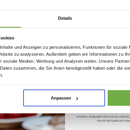
Melde dich an und erh
 Park, auf Festivals oder beim Transport schwerer Gegenstände im 
Willkommensr
he Einsatzbereiche. Seine hohe Belastbarkeit und das leichtgängige De
Details
reizeitaktivitäten.
Bei
bwareshop.de
pro
Rabatten bis 
es Produkt, sondern auch für zuverlässigen Service. Profitieren Sie vo
 Ihnen jederzeit zur Seite steht. Entdecken Sie zudem weitere prak
Cookies
machen.
nhalte und Anzeigen zu personalisieren, Funktionen für soziale
Website zu analysieren. Außerdem geben wir Informationen zu I
r soziale Medien, Werbung und Analysen weiter. Unsere Partner
 Daten zusammen, die Sie ihnen bereitgestellt haben oder die s
01258
Geburtstag
n.
195256830
71909
Sicher dir 5 
Anpassen
Wenn du dich anmeldest, erklärst du dich 
und andere Marketing-Nachrichten von
erhalten. Außerdem stimmst du unserer
kannst dich jederzeit wi