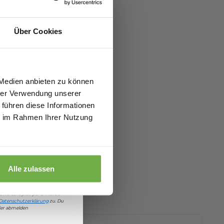
alte sofort
5 €
Haus – der
abatt.
sign
Über Cookies
fitierst du von
zu 70%.
n fairen
tische
 Medien anbieten zu können
hrer Verwendung unserer
 führen diese Informationen
ie im Rahmen Ihrer Nutzung
€ Rabatt
Alle zulassen
damit einverstanden, Angebote
bwareshop.de
per E-Mail zu
Datenschutzerklärung
zu. Du
eder abmelden