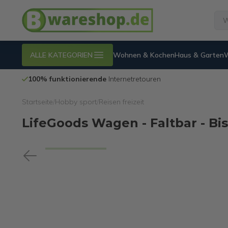
ALLE KATEGORIEN
Wohnen & Kochen
Haus & Garten
14 Tage
Rückgaberecht
Startseite
/
Hobby sport
/
Reisen freizeit
LifeGoods Wagen - Faltbar - Bi