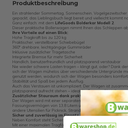
Produktbeschreibung
Ein strahlender Sommertag, Sonnenschein, Vogelgezwitscher – al
gepackt, das Lieblingsbuch liegt bereit und vielleicht kommt 
Ganz einfach: mit dem
LifeGoods Bolderkar Modell 2
.
Dieser praktische Bollerwagen nimmt Ihnen das Schleppen ab 
Ihre Vorteile auf einen Blick:
Hohe Tragkraft bis zu 120 kg
Praktischer, verstellbarer Schiebebügel
360° drehbare, leichtgängige Gummiräder
Inklusive zusätzlicher Tragetasche
Integrierte Bremse für mehr Sicherheit
Handlich, benutzerfreundlich und platzsparend verstaubar
Nie wieder schwere Lasten tragen – klingt gut, oder? Dank de
sich der Wagen mühelos über verschiedenste Untergründe man
genutzt werden, wodurch sich der Wagen besonders komfortab
Stabilität und Spaß bei jedem Ausflug.
Auch das Verstauen ist unkompliziert. Der Wagen ist zusamm
platzsparend aufrecht stehen – ideal für Garage, Abstellraum
Zusätzlicher Stauraum dank praktischer Tragetasche
Der Wagen wird mit einer separaten Tragetasche geliefert, die
Fassungsvermögen von 13,8 Litern und einer Tragkraft von bis
andere Utensilien für Picknick, Strand oder Ausflug.
Sicher und zuverlässig im Einsatz
Neben Komfort steht Sicherheit an oberster Stelle. Die integri
Mit einer maximalen Tragfähigkeit von 120 kg transportieren S