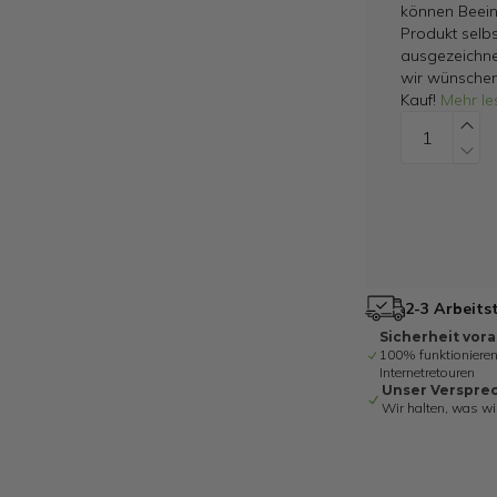
können Beein
Produkt selbs
ausgezeichne
wir wünschen
Kauf!
Mehr le
2-3 Arbeits
Sicherheit vor
100% funktionieren
Internetretouren
Unser Verspre
Wir halten, was wi