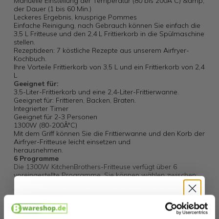
Manuelle Einstellung der Temperatur (80 bis 200Â°C) &amp,
der Dauer (1 bis 60 Min.)
Leckeres Ergebnis, knusprige Pommes
Einfache Reinigung, nach Gebrauch können Sie einfach die
3,5 L Fritteuse und den 2,4 L Frittierkorb in die Spülmaschine
stellen.
Rezeptideen: 7 köstliche Rezepte aus unserem Airfryer-
Kochbuch.
Ihre Vorteile Frittierkorb von 3,5 L und ein Frittierkorb von 2,4
L
Geeignet für:
3,5-Liter-Frittierkorb und eine 2,4-Liter-Frittierwanne.
Geeignet für: Frittieren, Backen, Braten.
Integrierter Timer
Geeignet für 2-3 Personen
1300W (80-200Â°C)
Mit dem Griff können Sie die Frittierwanne und den Korb der
Airfryer-Fritteuse leicht einsetzen und
herausnehmen.
6 Programme
Die 1300W KitchenBrothers-Fritteuse verfügt über 6
voreingestellte Programme. Sie können wählen zwischen:
Pommes, Rippen, Fisch, Kuchen, Hähnchen oder Steak. Die
Temperatur und die Dauer werden dann automatisch
eingestellt. Natürlich können Sie auch die Dauer und die
Temperatur selbst über das LED-Touchscreen einstellen.
Hallo
Stellen Sie den Timer von 1 bis 60 Minuten ein. Wenn der