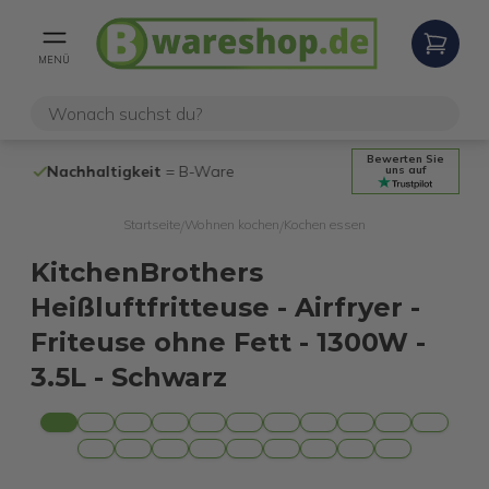
MENÜ
Bewerten Sie
Nachhaltigkeit
= B-Ware
100% funktio
uns auf
Startseite
Wohnen kochen
Kochen essen
/
/
KitchenBrothers
Heißluftfritteuse - Airfryer -
Friteuse ohne Fett - 1300W -
3.5L - Schwarz