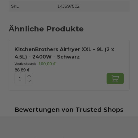
SKU
143597502
Ähnliche Produkte
KitchenBrothers Airfryer XXL - 9L (2 x
K
4.5L) - 2400W - Schwarz
100,00 €
Vergleichspreis
V
88,89 €
5
Bewertungen
von
Trusted Shops