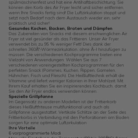
spülmaschinenfest und hat eine Antihaftbeschichtung. Sie
können den Korb des Air Fryer leicht und sicher entfernen,
wenn Ihre Snacks fertig sind! Die Luftzirkulation stoppt und
setzt nach Bedarf nach dem Austausch wieder ein, sehr
praktisch und sicher!
Gesundes Kochen, Backen, Braten und Dämpfen
Das Zubereiten von Snacks mit diesem erschwinglichen Air
Fryer ist viel gesünder als das Frittieren. Unser Air Fryer
verwendet bis zu 95 % weniger Fett! Dies dank der
schnellen 360Â°-Wärmezirkulation, ohne Ã–l hinzufügen zu
müssen. Die verschiedenen Kochprogramme bieten eine
Vielzahl von Anwendungen. Wählen Sie aus 7
verschiedenen voreingestellten Kochprogrammen für den
perfekten Snack (Pommes, Kuchen, Rippen, Garnelen,
Hühnchen, Fisch und Fleisch). Die Heißlufttechnik erhält die
Vitamine und liefert weniger Kalorien in Ihrer Mahlzeit. Mit
Ihrem Kauf erhalten Sie ein inspirierendes Kochbuch, damit
Sie den Air Fryer endlos verwenden können.
Spezielle Grillpfanne
Im Gegensatz zu anderen Modellen ist der Frittierkorb
dieses Heißluftfriteuse multifunktional und auch als
Grillpfanne ausgestattet. Vertikale Schlitze an der Seite des
Frittierkorbs in Verbindung mit den Perforationen am Boden
sorgen für eine optimale Luftzirkulation.
Ihre Vorteile
6 vorprogrammierte Modi