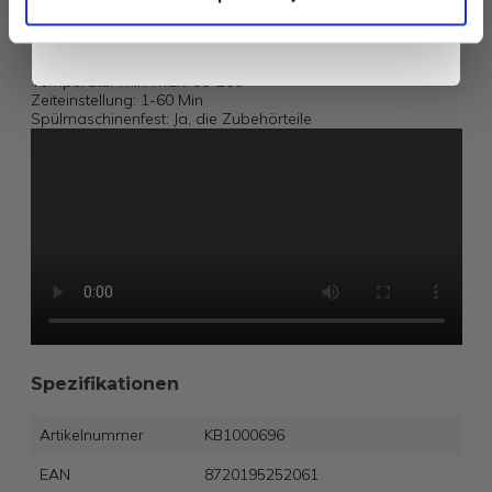
Frequenz: 50 Hz
kannst dich jederzeit wieder abmelden
Stromverbrauch: 1300 W
Fritiersystem: Heißluft
Kapazität: 3,5L und 2,4L
Temperatur min-max: 80-200
Zeiteinstellung: 1-60 Min
Spülmaschinenfest: Ja, die Zubehörteile
Spezifikationen
Artikelnummer
KB1000696
EAN
8720195252061