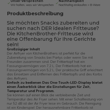
Unser Versprechen
Nachhaltigkeit
Wir halten, was wir Versprechen
Nachhaltig einkaufen = B-Ware
Produktbeschreibung
Sie möchten Snacks zubereiten und
suchen nach DER idealen Fritteuse?
Die KitchenBrother-Fritteuse wird
eine Offenbarung für Ihre Gerichte
sein!
Großzügiger Inhalt
Der Airfryer von KitchenBrothers ist perfekt für die
Zubereitung von Snacks bei Partys oder wenn Sie mit
Freunden zusammen sind. Der Frittiertopf hat ein
Fassungsvermögen von 7,2 L. Der Frittierkorb hat ein
Fassungsvermögen von 5,2 L. Der praktische Griff erleichtert
das Einsetzen und Entfernen des Frittiertopfs und des Korbs
des Airfryers.
Einfach zu bedienen Das One-Touch-LED-Display bietet
einen Ãœberblick über die Einstellungen für Zeit,
Temperatur und Programm.
Sie können auf einen Blick die verbleibende Zeit und
Temperatur des Air Fryer sehen. Mit einer Schallleistung von
nur 52 dB ist der Air Fryer leise im Gebrauch. Die Reinigung
ist ein Kinderspiel: Der herausnehmbare Frittierkorb ist