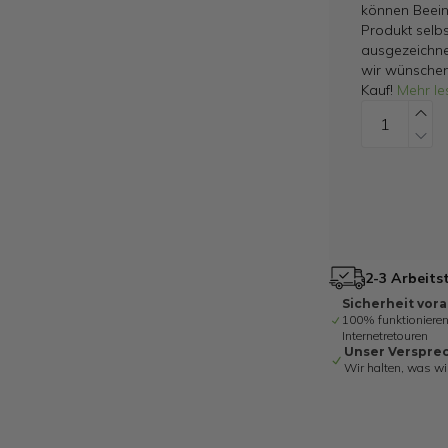
können Beein
Produkt selbs
ausgezeichne
wir wünschen
Kauf!
Mehr le
2-3 Arbeits
Sicherheit vor
100% funktionieren
Internetretouren
Unser Verspre
Wir halten, was wi