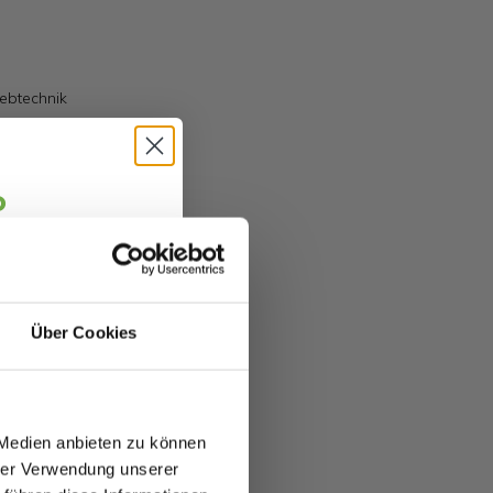
ebtechnik
o
jäger 👋
alte sofort
5 €
abatt.
Über Cookies
fitierst du von
zu 70%.
 Medien anbieten zu können
hrer Verwendung unserer