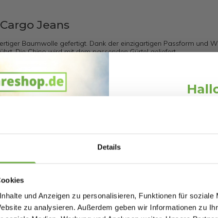
 Cargo Jeans
ertiger Baumwolle gefertigt. Dank der einzigartigen Passform und W
 führt. Die Chino wird mit dem passenden Gürtel geliefert.
Hall
Schnäppchen
Melde dich an und erh
Willkommensr
Details
676122943
Bei
bwareshop.de
pro
Rabatten bis 
060004938
Cookies
nhalte und Anzeigen zu personalisieren, Funktionen für soziale
Website zu analysieren. Außerdem geben wir Informationen zu I