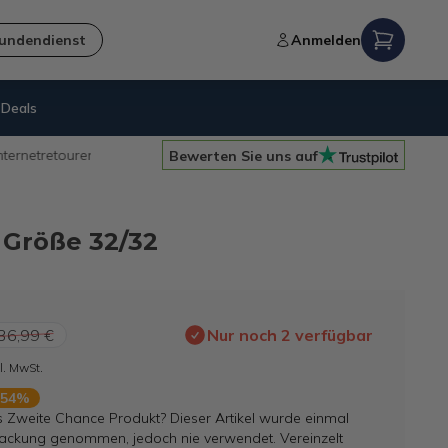
undendienst
Anmelden
Deals
14 Tage
Rückgaberecht
Bewerten Sie uns auf
- Größe 32/32
36,99 €
Nur noch 2 verfügbar
l. MwSt.
 54%
s Zweite Chance Produkt? Dieser Artikel wurde einmal
ackung genommen, jedoch nie verwendet. Vereinzelt