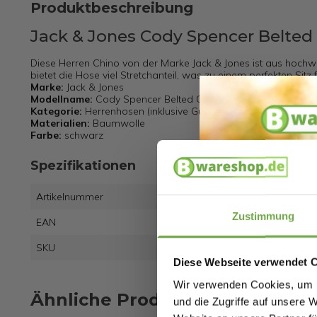
Produktbeschreibung
Jack & Jones Cody Spencer Belted
Diese Herren Chino von der Marke Jack & Jones ist aus hochw
bietet die Hose viel Stretchanteil, was zu einem perfekten Sitz
Marke:
Jack & Jones
Modellname:
Cody Spencer Belted Chino
Kategorie:
Herrenhosen (inklusive Gürtel)
Materialien:
Baumwolle
Farbe:
schwarz
Spezifikationen
Artikelnummer
Zustimmung
EAN
5715
SKU
8821
Diese Webseite verwendet 
Wir verwenden Cookies, um I
Ähnliche Produkte
und die Zugriffe auf unsere 