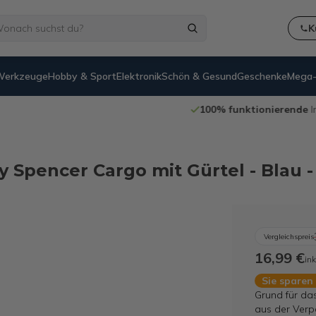
K
Werkzeuge
Hobby & Sport
Elektronik
Schön & Gesund
Geschenke
Mega-
100% funktionierende
Internetretouren
y Spencer Cargo mit Gürtel - Blau 
Vergleichspreis
16,99 €
ink
Sie sparen
Grund für da
aus der Verp