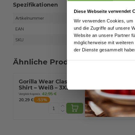
Spezifikationen
Diese Webseite verwendet 
Artikelnummer
Wir verwenden Cookies, um I
und die Zugriffe auf unsere 
EAN
8721
Website an unsere Partner fü
SKU
8821
möglicherweise mit weiteren
der Dienste gesammelt habe
Ähnliche Produkte
Gorilla Wear Classic T-
Gorilla Wear 
Shirt – Weiß – 3XL
Shirt – Sportsh
Grün – XL
42,95 €
43,95 €
Vergleichspreis
Vergleichspreis
20,29 €
20,89 €
-
53
%
-
52
%