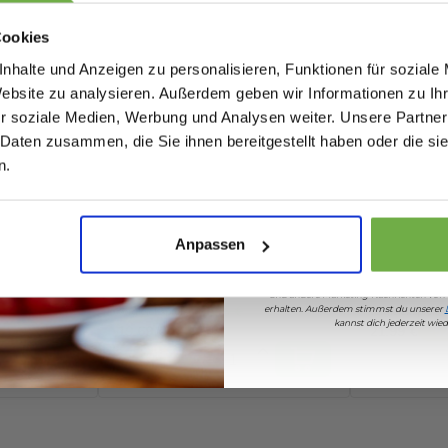
Rabatten bis 
Cookies
nhalte und Anzeigen zu personalisieren, Funktionen für soziale
Website zu analysieren. Außerdem geben wir Informationen zu I
122843321
r soziale Medien, Werbung und Analysen weiter. Unsere Partner
060004885
 Daten zusammen, die Sie ihnen bereitgestellt haben oder die s
Geburtstag
n.
Sicher dir 5 
Anpassen
Leon T-
Gorilla Wear Murray T-
Gorilla 
Wenn du dich anmeldest, erklärst du dich 
irt –
shirt - Schwarz - XXL
shirt - 
und andere Marketing-Nachrichten von
45,95 €
erhalten. Außerdem stimmst du unserer
Vergleichspreis
Vergleichspreis
kannst dich jederzeit wi
19,69 €
21,99 €
-
57
%
-
5