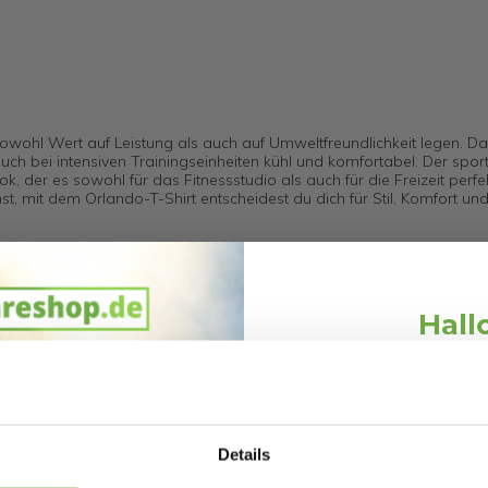
e sowohl Wert auf Leistung als auch auf Umweltfreundlichkeit legen. Das
uch bei intensiven Trainingseinheiten kühl und komfortabel. Der sport
ok, der es sowohl für das Fitnessstudio als auch für die Freizeit perf
t, mit dem Orlando-T-Shirt entscheidest du dich für Stil, Komfort un
Hall
Schnäppchen
Melde dich an und erh
 der Welt des Bodybuildings und der Fitness, "für die Motivierten". J
Willkommensr
weltweit hergestellt. Es ist unverwechselbar, passt perfekt, ist lang
Details
erdient.
Bei
bwareshop.de
pro