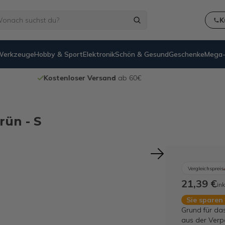
K
Werkzeuge
Hobby & Sport
Elektronik
Schön & Gesund
Geschenke
Mega-
Kostenloser Versand
ab 60€
rün - S
Vergleichspreis
21,39 €
ink
Sie sparen
Grund für da
aus der Verp