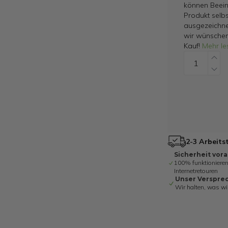
können Beein
Produkt selbs
ausgezeichne
wir wünschen
Kauf!
Mehr le
2-3 Arbeits
Sicherheit vor
100% funktionieren
Internetretouren
Unser Verspre
Wir halten, was wi