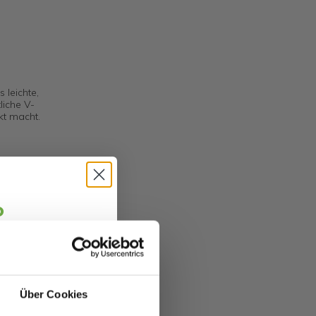
 leichte,
liche V-
ekt macht.
d
o
jäger 👋
alte sofort
5 €
edes
abatt.
lebig und
Über Cookies
fitierst du von