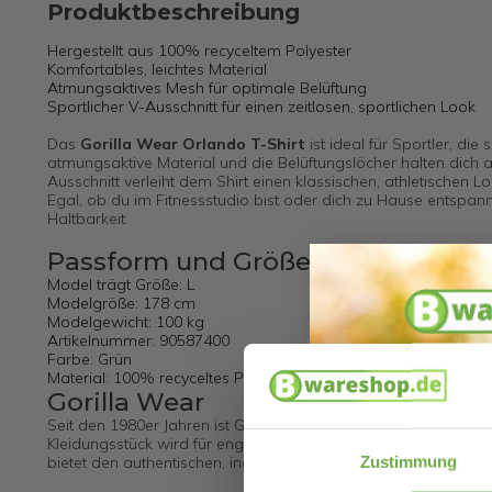
Produktbeschreibung
Hergestellt aus 100% recyceltem Polyester
Komfortables, leichtes Material
Atmungsaktives Mesh für optimale Belüftung
Sportlicher V-Ausschnitt für einen zeitlosen, sportlichen Look
Das
Gorilla Wear Orlando T-Shirt
ist ideal für Sportler, di
atmungsaktive Material und die Belüftungslöcher halten dich a
Ausschnitt verleiht dem Shirt einen klassischen, athletischen Lo
Egal, ob du im Fitnessstudio bist oder dich zu Hause entspanns
Haltbarkeit.
Passform und Größe
Model trägt Größe: L
Modelgröße: 178 cm
Modelgewicht: 100 kg
Artikelnummer: 90587400
Farbe: Grün
Material: 100% recyceltes Polyester
Gorilla Wear
Seit den 1980er Jahren ist Gorilla Wear eine ikonische Marke in
Kleidungsstück wird für engagierte und anspruchsvolle Athleten 
Zustimmung
bietet den authentischen, individuellen Look, den dein Körper v