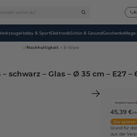
K
Werkzeuge
Hobby & Sport
Elektronik
Schön & Gesund
Geschenke
Mega-
Nachhaltigkeit
= B-Ware
– schwarz – Glas – Ø 35 cm – E27 –
Vergleichspreis
45,39 €
ink
Sie sparen
Grund für da
aus der Verp