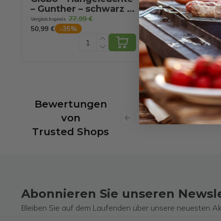
– Gunther – schwarz –
- LILLE -
Metall – große
bernsteinfarb
77,99 €
88,99 €
Vergleichspreis
Vergleichspreis
Esstischleuchte –
- Ø 40cm - E2
50,99 €
36,49 €
-
35
%
-
59
%
LED_E27 –
30040123
15229H2LMDS
Bewertungen
von
Previous slide
Trusted Shops
Abonnieren Sie unseren Newsl
Bleiben Sie auf dem Laufenden über unsere neuesten Ak