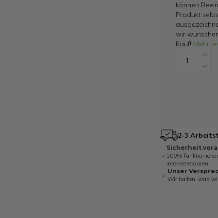
können Beein
Produkt selbs
ausgezeichne
wir wünschen
Kauf!
Mehr le
2-3 Arbeits
Sicherheit vor
100% funktionieren
Internetretouren
Unser Verspre
Wir halten, was wi