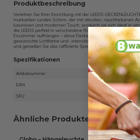
Produktbeschreibung
Verleihen Sie Ihrer Einrichtung mit der LEEDS-DECKENLEUCHTE
markanten runden Schirm, der mit stilvollen, rauchfarbenen Acr
luxuriösen und modernen Touch, wodurch sie sich ideal in ver
die LEEDS perfekt in verschiedene Räume und schafft ein st
Esszimmer aufhängen – diese Deckenleuchte bietet Ihnen die M
gewünschte Lichtfarbe und -intensität einstellen können. Ve
und genießen Sie das raffinierte Spiel von Licht und Schatten.
Spezifikationen
Artikelnummer
EAN
9007
SKU
2753
Ähnliche Produkte
Globo – Hängeleuchte
Globo - Hänge