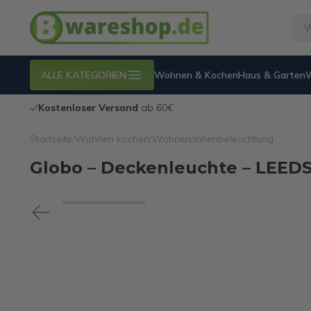
ALLE KATEGORIEN
Wohnen & Kochen
Haus & Garten
Kostenloser Versand
ab 60€
Startseite
/
Wohnen kochen
/
Wohnen
/
Innenbeleuchtung
Globo – Deckenleuchte – LEEDS 