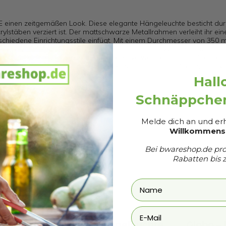
 einen zeitgemäßen Look. Diese elegante Hängeleuchte besticht dur
ylstäben verziert ist. Der mattschwarze Metallrahmen verleiht ihr ein
schiedene Einrichtungsstile einfügt. Mit einem Durchmesser von 350
immungsvolles Ambiente. Ganz gleich, ob Sie sie im Wohnzimmer oder
öglichkeit, die ideale E27-Glühbirne zu verwenden, sodass Sie die
rleihen Sie Ihrem Zuhause mit der DECKENLEUCHTE LEEDS einzigartige
Hall
Schnäppchen
Melde dich an und erh
Willkommensr
371510856
Bei
bwareshop.de
pro
7827
Rabatten bis 
leuchte
Globo – Hängeleuchte
Globo –