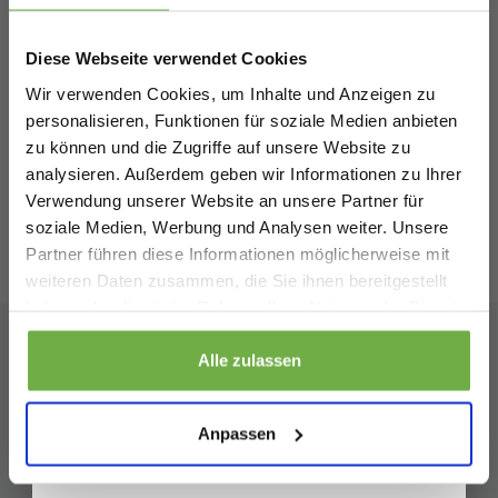
Melde dich an und erhalte sofort
5 €
Willkommensrabatt.
Diese Webseite verwendet Cookies
Cappuccino Italia - Herren Pullover
Bei
bwareshop.de
profitierst du von
Salerno Pullover - Blau - Größe XXL
Wir verwenden Cookies, um Inhalte und Anzeigen zu
Rabatten bis zu 70%.
26,95 €
Vergleichspreis
V
personalisieren, Funktionen für soziale Medien anbieten
12,99 €
1
-
52
%
zu können und die Zugriffe auf unsere Website zu
analysieren. Außerdem geben wir Informationen zu Ihrer
Verwendung unserer Website an unsere Partner für
soziale Medien, Werbung und Analysen weiter. Unsere
Partner führen diese Informationen möglicherweise mit
Geburtstag
Bewertungen
von
Trusted Shops
weiteren Daten zusammen, die Sie ihnen bereitgestellt
haben oder die sie im Rahmen Ihrer Nutzung der Dienste
gesammelt haben.
Sicher dir 5 € Rabatt
Alle zulassen
Abonnieren Sie unseren
Wenn du dich anmeldest, erklärst du dich damit einverstanden, Angebote
Newsletter
und andere Marketing-Nachrichten von
bwareshop.de
per E-Mail zu
Anpassen
erhalten. Außerdem stimmst du unserer
Datenschutzerklärung
zu. Du
kannst dich jederzeit wieder abmelden
Bleiben Sie auf dem Laufenden über unsere neuesten
Aktionen!