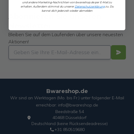
und andere Marketing-Nachrichten von
bwareshop.de
per E-Mail zu
erhalten. Außerdem stimmst du unserer
Datenschutzerklärung
zu. Du
kannst dich jederzeit wieder abmelden
Abonnieren Sie unseren
Newsletter
Bleiben Sie auf dem Laufenden über unsere neuesten
Aktionen!
Bwareshop.de
Wir sind an Werktagen (Mo. bis Fr.) unter folgender E-Mail
erreichbar: info@bwareshop.de
Beedstraße 54
40468 Düsseldorf
Deutschland (keine Rücksendeadresse)
+31 850519680