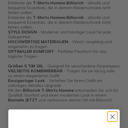
Entdecke die
T-Shirts Homme Billiorich
- stilvolle und
bequeme Essentials, die in deinem Kleiderschrank nicht
fehlen sollten.
Entdecke die
T-Shirts Homme Billiorich
- stilvolle und
bequeme Essentials, die in deinem Kleiderschrank nicht
fehlen sollten.
STYLE DESIGN
- Moderner und trendiger Look für jede
Gelegenheit
HOCHWERTIGE MATERIALIEN
- Weich, langlebig und
angenehm zu tragen
OPTIMALER KOMFORT
- Perfekte Passform für das
tägliche Tragen
.
Größen S T/M 2XL
- Geeignet für verschiedene Körpertypen
VIELSEITIG KOMBINIERBAR
- Tragen Sie sie lässig oder
zu einem eleganteren Outfit
Einzigartiger Look
- Verleihen Sie Ihrem Outfit ein
sofortiges stilvolles Upgrade
Mit den
Billiorich T-Shirts Homme
entscheiden Sie sich für
Qualität, Komfort und einen modernen Look in einem.
Bestelle JETZT
und verbessere deinen Stil mit Billiorich!
Spezifikationen
Artikelnummer