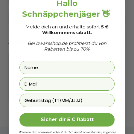
Hallo
EAN
7435102971928
Schnäppchenjäger 👋
SKU
27534912
Melde dich an und erhalte sofort
5 €
Willkommensrabatt.
Ähnliche Produkte
Bei
bwareshop.de
profitierst du von
Rabatten bis zu 70%.
Milanoro - Herren Pullover mit
Hemdkragen - Dunkelgrau - XL
39,99 €
Vergleichspreis
V
21,99 €
1
-
45
%
Geburtstag
Bewertungen
von
Trusted Shops
Sicher dir 5 € Rabatt
Wenn du dich anmeldest, erklärst du dich damit einverstanden, Angebote