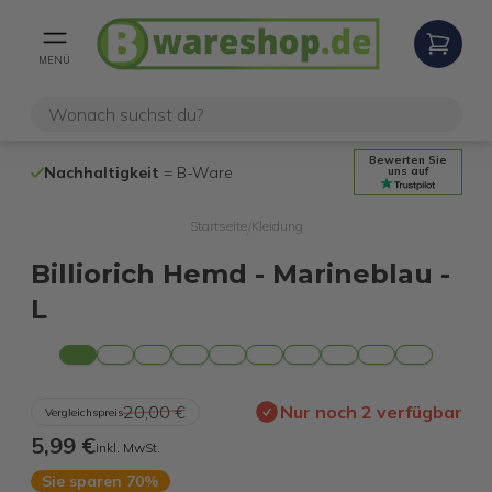
MENÜ
Bewerten Sie
Nachhaltigkeit
= B-Ware
100% funktio
uns auf
Startseite
Kleidung
/
Billiorich Hemd - Marineblau -
L
20,00 €
Nur noch 2 verfügbar
Vergleichspreis
5,99 €
inkl. MwSt.
Sie sparen 70%