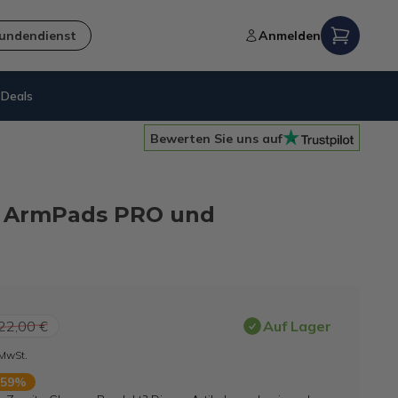
undendienst
Anmelden
Deals
Kostenloser Versand
ab 60€
Bewerten Sie uns auf
it ArmPads PRO und
22,00 €
Auf Lager
 MwSt.
 59%