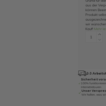
Grund für da
aus der Verp
können Beein
Produkt selbs
ausgezeichne
wir wünschen
Kauf!
Mehr le
2-3 Arbeits
Sicherheit vor
100% funktionieren
Internetretouren
Unser Verspre
Wir halten, was wi