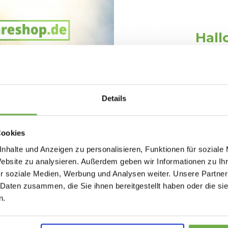
hweißflecken zu verbergen. Zieh dein Lieblingsoutfit an und geh un
s Fiber Anti-Schweiß-Top entschei
Hall
saktivität.
Schnäppchen
ntrolle zu halten.
oder zu besonderen Anlässen.
schmaschine geeignet ist.
Melde dich an und erh
Willkommensr
Details
Bei
bwareshop.de
pro
Rabatten bis 
Cookies
 Damen
nhalte und Anzeigen zu personalisieren, Funktionen für soziale
Website zu analysieren. Außerdem geben wir Informationen zu I
r soziale Medien, Werbung und Analysen weiter. Unsere Partner
 Daten zusammen, die Sie ihnen bereitgestellt haben oder die s
Geburtstag
n.