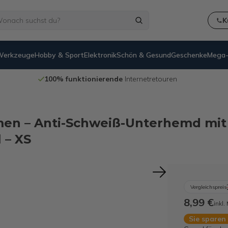
K
Werkzeuge
Hobby & Sport
Elektronik
Schön & Gesund
Geschenke
Mega-
14 Tage
Rückgaberecht
amen – Anti-Schweiß-Unterhemd m
 – XS
Vergleichspreis
8,99 €
inkl.
Sie sparen