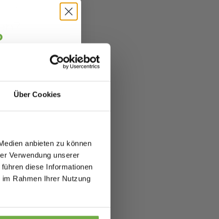
beschwert
den?
o
jäger 👋
alte sofort
5 €
abatt.
Über Cookies
fitierst du von
zu 70%.
 Medien anbieten zu können
hrer Verwendung unserer
 führen diese Informationen
ie im Rahmen Ihrer Nutzung