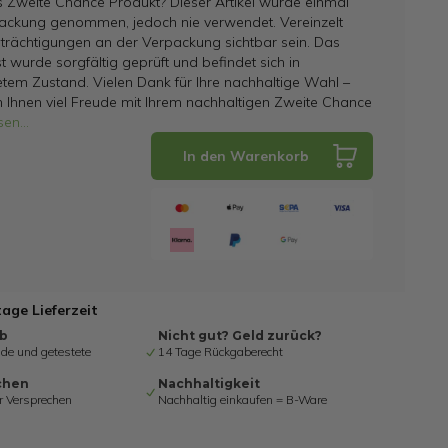
s Zweite Chance Produkt? Dieser Artikel wurde einmal
ackung genommen, jedoch nie verwendet. Vereinzelt
trächtigungen an der Verpackung sichtbar sein. Das
t wurde sorgfältig geprüft und befindet sich in
tem Zustand. Vielen Dank für Ihre nachhaltige Wahl –
 Ihnen viel Freude mit Ihrem nachhaltigen Zweite Chance
sen
...
In den Warenkorb
tage Lieferzeit
ab
Nicht gut? Geld zurück?
de und getestete
14 Tage Rückgaberecht
chen
Nachhaltigkeit
r Versprechen
Nachhaltig einkaufen = B-Ware