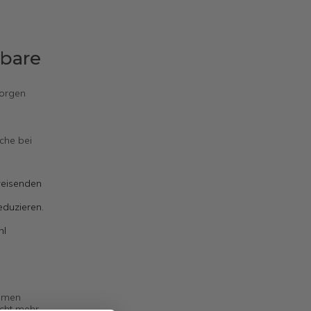
tbare
Sorgen
che bei
weisenden
eduzieren.
hl
ommen
icht mehr