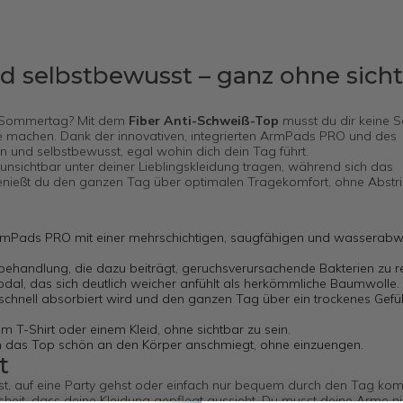
nd selbstbewusst – ganz ohne sich
ßer Sommertag? Mit dem
Fiber Anti-Schweiß-Top
musst du dir keine 
e machen. Dank der innovativen, integrierten ArmPads PRO und des
 und selbstbewusst, egal wohin dich dein Tag führt.
 unsichtbar unter deiner Lieblingskleidung tragen, während sich das
enießt du den ganzen Tag über optimalen Tragekomfort, ohne Abstri
ArmPads PRO mit einer mehrschichtigen, saugfähigen und wasserab
ehandlung, die dazu beiträgt, geruchsverursachende Bakterien zu r
al, das sich deutlich weicher anfühlt als herkömmliche Baumwolle.
chnell absorbiert wird und den ganzen Tag über ein trockenes Gefü
em T-Shirt oder einem Kleid, ohne sichtbar zu sein.
h das Top schön an den Körper anschmiegt, ohne einzuengen.
t
ltst, auf eine Party gehst oder einfach nur bequem durch den Tag k
heit, dass deine Kleidung gepflegt aussieht. Du musst deine Arme n