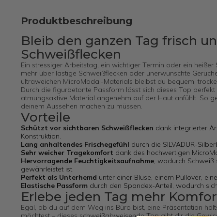
Produktbeschreibung
Bleib den ganzen Tag frisch u
Schweißflecken
Ein stressiger Arbeitstag, ein wichtiger Termin oder ein hei
mehr über lästige Schweißflecken oder unerwünschte Gerüch
ultraweichen MicroModal-Materials bleibst du bequem, trocken
Durch die figurbetonte Passform lässt sich dieses Top perfekt
atmungsaktive Material angenehm auf der Haut anfühlt. So g
deinem Aussehen machen zu müssen.
Vorteile
Schützt vor sichtbaren Schweißflecken
dank integrierter 
Konstruktion.
Lang anhaltendes Frischegefühl
durch die SILVADUR-Silberb
Sehr weicher Tragekomfort
dank des hochwertigen MicroMod
Hervorragende Feuchtigkeitsaufnahme
, wodurch Schweiß s
gewährleistet ist.
Perfekt als Unterhemd
unter einer Bluse, einem Pullover, ein
Elastische Passform
durch den Spandex-Anteil, wodurch sic
Erlebe jeden Tag mehr Komfor
Egal, ob du auf dem Weg ins Büro bist, eine Präsentation hä
möchtest – dieses schweißabweisende Top gibt dir die Gewiss