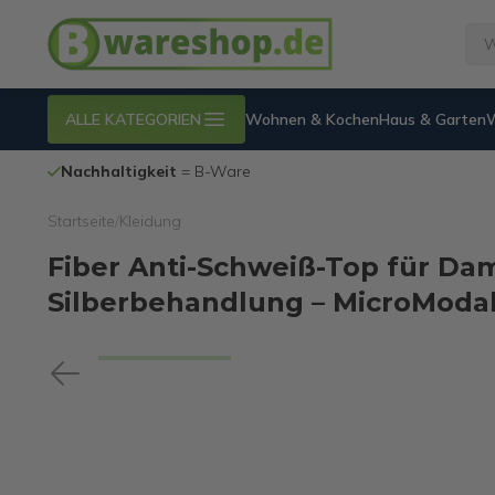
ALLE KATEGORIEN
Wohnen & Kochen
Haus & Garten
100% funktionierende
Internetretouren
Startseite
/
Kleidung
Fiber Anti-Schweiß-Top für D
Silberbehandlung – MicroModal