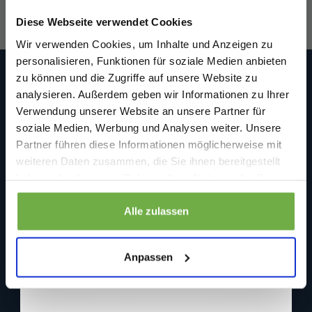
Willkommensrabatt.
Diese Webseite verwendet Cookies
Bei
bwareshop.de
profitierst du von
Wir verwenden Cookies, um Inhalte und Anzeigen zu
Rabatten bis zu 70%.
personalisieren, Funktionen für soziale Medien anbieten
zu können und die Zugriffe auf unsere Website zu
Bwareshop.de
analysieren. Außerdem geben wir Informationen zu Ihrer
Wir sind an Werktagen (Mo. bis Fr.) unter folgender E-Mail
Verwendung unserer Website an unsere Partner für
erreichbar: info@bwareshop.de
Beedstraße 54
soziale Medien, Werbung und Analysen weiter. Unsere
40468 Düsseldorf
Partner führen diese Informationen möglicherweise mit
Deutschland (keine Rücksendeadresse)
Geburtstag
weiteren Daten zusammen, die Sie ihnen bereitgestellt
+31 850519680
haben oder die sie im Rahmen Ihrer Nutzung der Dienste
info@bwareshop.de
gesammelt haben.
@bwareshop
Sicher dir 5 € Rabatt
Informationen
Alle zulassen
Wenn du dich anmeldest, erklärst du dich damit einverstanden, Angebote
Über uns
und andere Marketing-Nachrichten von
bwareshop.de
per E-Mail zu
Anpassen
erhalten. Außerdem stimmst du unserer
Datenschutzerklärung
zu. Du
Kundendienst
kannst dich jederzeit wieder abmelden
Stornierung & Retourenpolitik