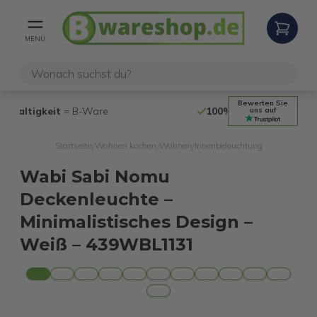
MENÜ
Bewerten Sie
100% funktionierende
Internetretouren
14 Ta
uns auf
Startseite
Wohnen kochen
Wohnen
Innenbeleuchtung
/
/
/
Wabi Sabi Nomu
Deckenleuchte –
Minimalistisches Design –
Weiß – 439WBL1131