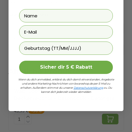
Beleuchtungsart: Deckenleuchte
Spezifikationen
Artikelnummer
EAN
8684284014391
Geburtstag
SKU
27537681
Sicher dir 5 € Rabatt
Ähnliche Produkte
Wenn du dich anmeldest, erklärst du dich damit einverstanden, Angebote
und andere Marketing-Nachrichten von
bwareshop.de
per E-Mail zu
erhalten. Außerdem stimmst du unserer
Datenschutzerklärung
zu. Du
Wabi Loom - Wabi Sabi Nomu
kannst dich jederzeit wieder abmelden
Deckenleuchte - Betonoptik - Betongrau
-
74,00 €
- Ø 50 cm
Vergleichspreis
V
45,99 €
5
-
38
%