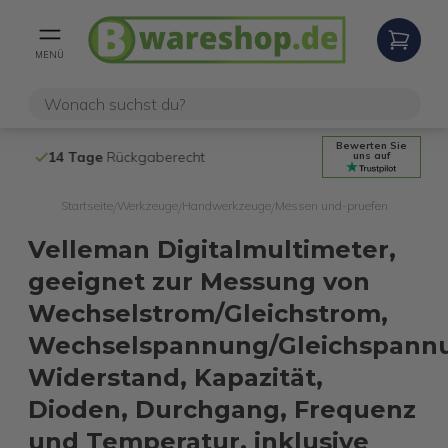
MENÜ
Bewerten Sie
14 Tage
Rückgaberecht
Kostenloser 
uns auf
Startseite
Werkzeuge
Handwerkzeuge
Messen und-pruefen
/
/
/
Velleman Digitalmultimeter,
geeignet zur Messung von
Wechselstrom/Gleichstrom,
Wechselspannung/Gleichspann
Widerstand, Kapazität,
Dioden, Durchgang, Frequenz
und Temperatur, inklusive