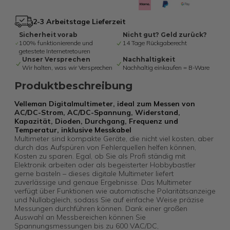
2-3 Arbeitstage Lieferzeit
Sicherheit vorab
Nicht gut? Geld zurück?
100% funktionierende und
14 Tage Rückgaberecht
getestete Internetretouren
Unser Versprechen
Nachhaltigkeit
Wir halten, was wir Versprechen
Nachhaltig einkaufen = B-Ware
Produktbeschreibung
Velleman Digitalmultimeter, ideal zum Messen von
AC/DC-Strom, AC/DC-Spannung, Widerstand,
Kapazität, Dioden, Durchgang, Frequenz und
Temperatur, inklusive Messkabel
Multimeter sind kompakte Geräte, die nicht viel kosten, aber
durch das Aufspüren von Fehlerquellen helfen können,
Kosten zu sparen. Egal, ob Sie als Profi ständig mit
Elektronik arbeiten oder als begeisterter Hobbybastler
gerne basteln – dieses digitale Multimeter liefert
zuverlässige und genaue Ergebnisse. Das Multimeter
verfügt über Funktionen wie automatische Polaritätsanzeige
und Nullabgleich, sodass Sie auf einfache Weise präzise
Messungen durchführen können. Dank einer großen
Auswahl an Messbereichen können Sie
Spannungsmessungen bis zu 600 VAC/DC,