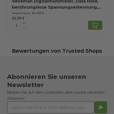
Velleman Digitalmultimeter, Data Hold,
berührungslose Spannungserkennung,
81,48 €
mit REL-Funktion, geeignet für die
Vergleichspreis
V
61,59 €
2
Messung von AC/DC-Strom, AC/DC-
Spannung, Widerstand, Frequenz,
Temperatur, Durchgang, inklusive
Messleitungen
Bewertungen
von
Trusted Shops
Abonnieren Sie unseren
Newsletter
Bleiben Sie auf dem Laufenden über unsere neuesten
Aktionen!