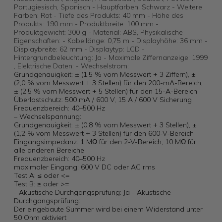
Portugiesisch, Spanisch - Hauptfarben: Schwarz - Weitere
Farben: Rot - Tiefe des Produkts: 40 mm - Höhe des
Produkts: 190 mm - Produktbreite: 100 mm -
Produktgewicht: 300 g - Material: ABS, Physikalische
Eigenschaften: - Kabellänge: 0,75 m - Displayhöhe: 36 mm -
Displaybreite: 62 mm - Displaytyp: LCD -
Hintergrundbeleuchtung: Ja - Maximale Ziffernanzeige: 1999
, Elektrische Daten: - Wechselstrom:
Grundgenauigkeit: ± (1,5 % vom Messwert + 3 Ziffern), ±
(2,0 % vom Messwert + 3 Stellen) für den 200-mA-Bereich,
± (2,5 % vom Messwert + 5 Stellen) für den 15-A-Bereich
Überlastschutz: 500 mA / 600 V, 15 A / 600 V Sicherung
Frequenzbereich: 40–500 Hz
– Wechselspannung:
Grundgenauigkeit: ± (0,8 % vom Messwert + 3 Stellen), ±
(1,2 % vom Messwert + 3 Stellen) für den 600-V-Bereich
Eingangsimpedanz: 1 MΩ für den 2-V-Bereich, 10 MΩ für
alle anderen Bereiche
Frequenzbereich: 40–500 Hz
maximaler Eingang: 600 V DC oder AC rms
Test A: ≤ oder <=
Test B: ≥ oder >=
- Akustische Durchgangsprüfung: Ja - Akustische
Durchgangsprüfung:
Der eingebaute Summer wird bei einem Widerstand unter
50 Ohm aktiviert