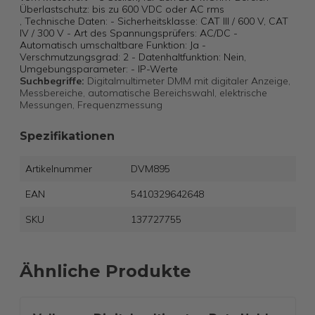
Überlastschutz: bis zu 600 VDC oder AC rms
, Technische Daten: - Sicherheitsklasse: CAT III / 600 V, CAT
IV / 300 V - Art des Spannungsprüfers: AC/DC -
Automatisch umschaltbare Funktion: Ja -
Verschmutzungsgrad: 2 - Datenhaltfunktion: Nein,
Umgebungsparameter: - IP-Werte
Suchbegriffe:
Digitalmultimeter DMM mit digitaler Anzeige,
Messbereiche, automatische Bereichswahl, elektrische
Messungen, Frequenzmessung
Spezifikationen
Artikelnummer
DVM895
EAN
5410329642648
SKU
137727755
Ähnliche Produkte