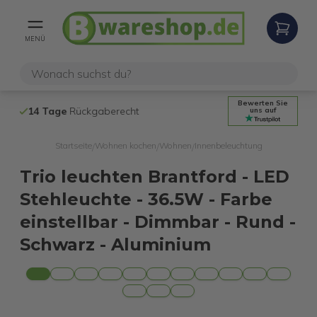
MENÜ
Bewerten Sie
14 Tage
Rückgaberecht
Kostenloser 
uns auf
Startseite
Wohnen kochen
Wohnen
Innenbeleuchtung
/
/
/
Trio leuchten Brantford - LED
Stehleuchte - 36.5W - Farbe
einstellbar - Dimmbar - Rund -
Schwarz - Aluminium