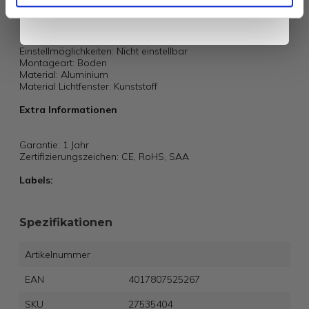
Dimmbar: Ja
Typ des Sensors: Kein Sensor
Steuerungsmethode: Ein/Aus-Schalter - am Produkt
Smart Home Plattform: Keine
Einstellmöglichkeiten: Nicht einstellbar
Montageart: Boden
Material: Aluminium
Material Lichtfenster: Kunststoff
Extra Informationen
Garantie: 1 Jahr
Zertifizierungszeichen: CE, RoHS, SAA
Labels:
Spezifikationen
Artikelnummer
EAN
4017807525267
SKU
27535404