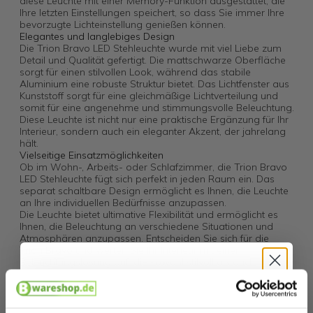
diese Leuchte mit einer Memory-Funktion ausgestattet, die
Ihre letzten Einstellungen speichert, so dass Sie immer Ihre
bevorzugte Lichteinstellung genießen können.
Elegantes und langlebiges Design
Die Trion Bravo LED Stehleuchte wurde mit viel Liebe zum
Detail und Qualität gefertigt. Die mattschwarze Oberfläche
sorgt für einen stilvollen Look, während das stabile
Aluminium eine robuste Struktur bietet. Das Lichtfenster aus
Kunststoff sorgt für eine gleichmäßige Lichtverteilung und
somit für eine angenehme und stimmungsvolle Beleuchtung.
Diese Leuchte ist nicht nur eine praktische Ergänzung für Ihr
Interieur, sondern auch ein eleganter Akzent, der jahrelang
hält.
Vielseitige Einsatzmöglichkeiten
Ob im Wohn-, Arbeits- oder Schlafzimmer, die Trion Bravo
LED Stehleuchte fügt sich perfekt in jeden Raum ein. Das
separat schaltbare Design ermöglicht es Ihnen, die Leuchte
an Ihre individuellen Bedürfnisse anzupassen.
Die Leuchte bietet ultimative Flexibilität und ermöglicht es
Ihnen, die Beleuchtung an verschiedene Situationen und
Atmosphären anzupassen. Entscheiden Sie sich für die
Trion Bravo und werten Sie Ihr Interieur mit einer
Beleuchtungslösung auf, die sowohl stilvoll als auch
funktional ist.
Spezifikationen:
Hallo
Technische Daten