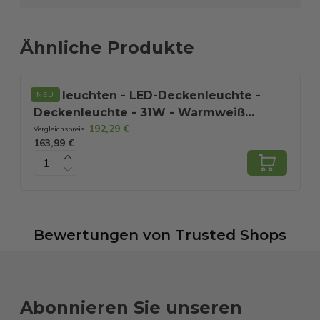
Ähnliche Produkte
Trio leuchten - LED-Deckenleuchte -
NEU
Deckenleuchte - 31W - Warmweiß
192,29 €
3000K - Dimmbar - Rechteckig -
Vergleichspreis
V
163,99 €
9
Schwarz - Aluminium
Bewertungen
von
Trusted Shops
Abonnieren Sie unseren