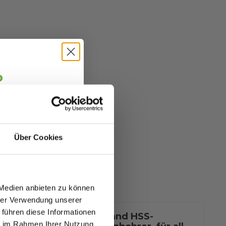
o
jäger 👋
alte sofort
5 €
abatt.
Über Cookies
fitierst du von
zu 70%.
 Medien anbieten zu können
hrer Verwendung unserer
 führen diese Informationen
d Crimpzange
Toolland HSS-
To
ie im Rahmen Ihrer Nutzung