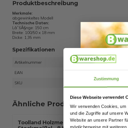
Produktbeschreibung
Merkmale:
abgewinkeltes Modell
Technische Daten:
LâˆšÂ§nge: 150 cm
Breite: 100/50 x 18 mm
Dicke: 1,35 mm
Spezifikationen
Artikelnummer
HEL2
EAN
4019
Zustimmung
SKU
1377
Diese Webseite verwendet 
Ähnliche Produkte
Wir verwenden Cookies, um I
und die Zugriffe auf unsere 
Website an unsere Partner fü
Toolland Holzmeißel -
Toolland -
möglicherweise mit weiteren