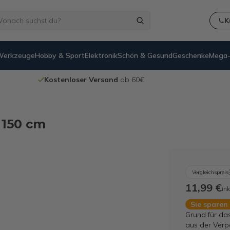
K
Werkzeuge
Hobby & Sport
Elektronik
Schön & Gesund
Geschenke
Mega-
Kostenloser Versand
ab 60€
 150 cm
Vergleichspreis
11,99 €
ink
Sie sparen
Grund für da
aus der Verp