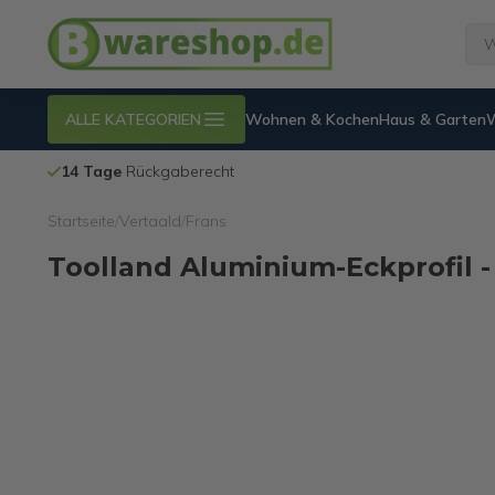
ALLE KATEGORIEN
Wohnen & Kochen
Haus & Garten
14 Tage
Rückgaberecht
Startseite
/
Vertaald
/
Frans
Toolland Aluminium-Eckprofil -