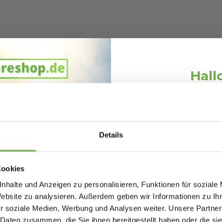
Hall
Schnäppchen
00150
Melde dich an und erh
Willkommensr
913200151
Details
Bei
bwareshop.de
pro
27553
Rabatten bis 
Cookies
nhalte und Anzeigen zu personalisieren, Funktionen für soziale
Website zu analysieren. Außerdem geben wir Informationen zu I
r soziale Medien, Werbung und Analysen weiter. Unsere Partner
Toolland Leimkamm,
Toollan
 Daten zusammen, die Sie ihnen bereitgestellt haben oder die s