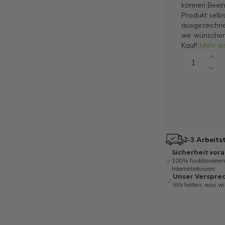
können Beein
Produkt selbs
ausgezeichne
wir wünschen
Kauf!
Mehr le
2-3 Arbeits
Sicherheit vor
100% funktionieren
Internetretouren
Unser Verspre
Wir halten, was wi