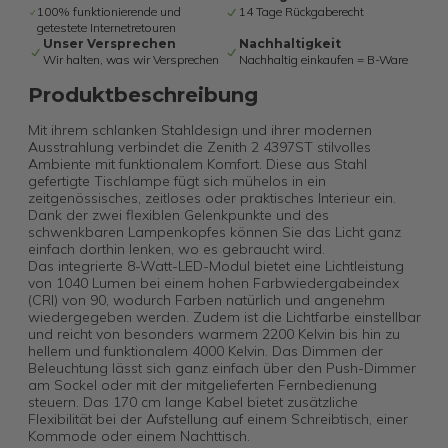
100% funktionierende und
14 Tage Rückgaberecht
getestete Internetretouren
Unser Versprechen
Nachhaltigkeit
Wir halten, was wir Versprechen
Nachhaltig einkaufen = B-Ware
Produktbeschreibung
Mit ihrem schlanken Stahldesign und ihrer modernen
Ausstrahlung verbindet die Zenith 2 4397ST stilvolles
Ambiente mit funktionalem Komfort. Diese aus Stahl
gefertigte Tischlampe fügt sich mühelos in ein
zeitgenössisches, zeitloses oder praktisches Interieur ein.
Dank der zwei flexiblen Gelenkpunkte und des
schwenkbaren Lampenkopfes können Sie das Licht ganz
einfach dorthin lenken, wo es gebraucht wird.
Das integrierte 8-Watt-LED-Modul bietet eine Lichtleistung
von 1040 Lumen bei einem hohen Farbwiedergabeindex
(CRI) von 90, wodurch Farben natürlich und angenehm
wiedergegeben werden. Zudem ist die Lichtfarbe einstellbar
und reicht von besonders warmem 2200 Kelvin bis hin zu
hellem und funktionalem 4000 Kelvin. Das Dimmen der
Beleuchtung lässt sich ganz einfach über den Push-Dimmer
am Sockel oder mit der mitgelieferten Fernbedienung
steuern. Das 170 cm lange Kabel bietet zusätzliche
Flexibilität bei der Aufstellung auf einem Schreibtisch, einer
Kommode oder einem Nachttisch.