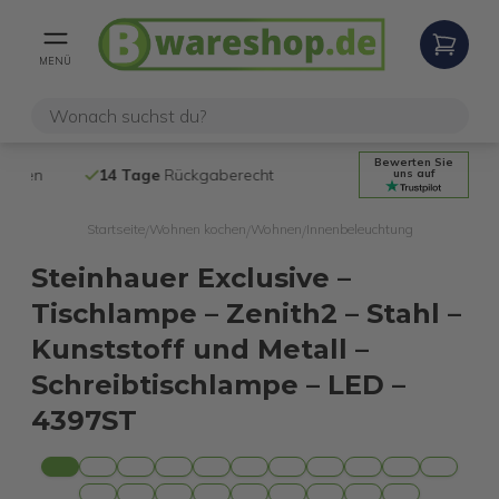
MENÜ
Bewerten Sie
14 Tage
Rückgaberecht
Kostenloser
uns auf
Startseite
Wohnen kochen
Wohnen
Innenbeleuchtung
/
/
/
Steinhauer Exclusive –
Tischlampe – Zenith2 – Stahl –
Kunststoff und Metall –
Schreibtischlampe – LED –
4397ST