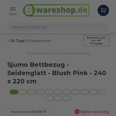
MENÜ
Bewerten Sie
14 Tage
Rückgaberecht
Kostenloser 
uns auf
Startseite
Wohnen kochen
Wohnen
Bettzeug
/
/
/
Sjumo Bettbezug -
Seidenglatt - Blush Pink - 240
x 220 cm
169,96 €
Nicht vorrätig
Vergleichspreis