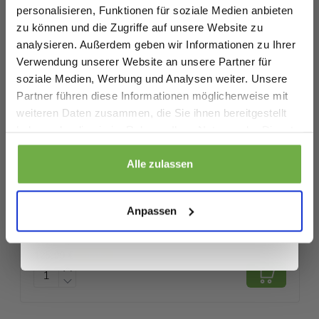
verarbeitete Bettwäsche, die jahrelang hält
personalisieren, Funktionen für soziale Medien anbieten
zu können und die Zugriffe auf unsere Website zu
Spezifikationen
analysieren. Außerdem geben wir Informationen zu Ihrer
Verwendung unserer Website an unsere Partner für
Artikelnummer
soziale Medien, Werbung und Analysen weiter. Unsere
Partner führen diese Informationen möglicherweise mit
EAN
8720246737127
Geburtstag
weiteren Daten zusammen, die Sie ihnen bereitgestellt
SKU
6095830639941
haben oder die sie im Rahmen Ihrer Nutzung der Dienste
gesammelt haben.
Sicher dir 5 € Rabatt
Alle zulassen
Ähnliche Produkte
Wenn du dich anmeldest, erklärst du dich damit einverstanden, Angebote
und andere Marketing-Nachrichten von
bwareshop.de
per E-Mail zu
Anpassen
erhalten. Außerdem stimmst du unserer
Datenschutzerklärung
zu. Du
H&Q Luxus-Daunendecke Bettdecke
kannst dich jederzeit wieder abmelden
219,95 €
Vergleichspreis
125,99 €
-
43
%
V
7