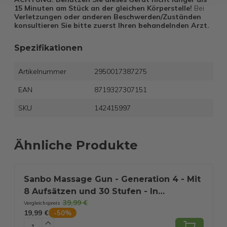
15 Minuten am Stück an der gleichen Körperstelle!
Bei
Verletzungen oder anderen Beschwerden/Zuständen
konsultieren Sie bitte zuerst Ihren behandelnden Arzt.
Spezifikationen
Artikelnummer
2950017387275
EAN
8719327307151
SKU
142415997
Ähnliche Produkte
Sanbo Massage Gun - Generation 4 - Mit
8 Aufsätzen und 30 Stufen - In
39,99 €
Zusammenarbeit mit Physiotherapeuten
Vergleichspreis
V
19,99 €
3
-
50
%
- Professionell - Sport- und