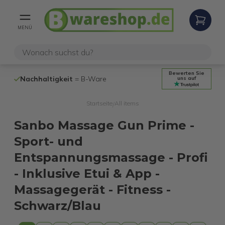
MENÜ
Bewerten Sie
Nachhaltigkeit
= B-Ware
100% funktio
uns auf
Startseite
All items
/
Sanbo Massage Gun Prime -
Sport- und
Entspannungsmassage - Profi
- Inklusive Etui & App -
Massagegerät - Fitness -
Schwarz/Blau