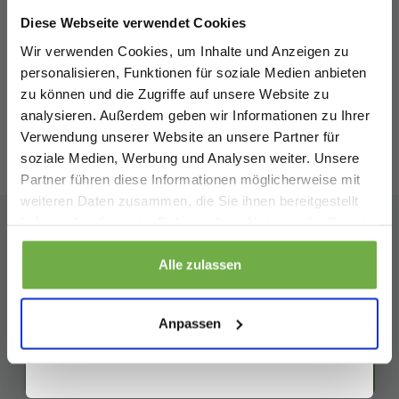
Frummel Wasser Spielmatte Baby -
Willkommensrabatt.
Aufblasbar - Wasserspielzeug Baby -
Diese Webseite verwendet Cookies
Bei
bwareshop.de
profitierst du von
7,99 €
Geschenk für die Mutterschaft -
Vergleichspreis
V
Wir verwenden Cookies, um Inhalte und Anzeigen zu
Rabatten bis zu 70%.
2,99 €
2
-
63
%
Clownfisch
personalisieren, Funktionen für soziale Medien anbieten
zu können und die Zugriffe auf unsere Website zu
analysieren. Außerdem geben wir Informationen zu Ihrer
Verwendung unserer Website an unsere Partner für
soziale Medien, Werbung und Analysen weiter. Unsere
Bewertungen
von
Trusted Shops
Partner führen diese Informationen möglicherweise mit
Geburtstag
weiteren Daten zusammen, die Sie ihnen bereitgestellt
haben oder die sie im Rahmen Ihrer Nutzung der Dienste
gesammelt haben.
Abonnieren Sie unseren
Sicher dir 5 € Rabatt
Alle zulassen
Newsletter
Wenn du dich anmeldest, erklärst du dich damit einverstanden, Angebote
und andere Marketing-Nachrichten von
bwareshop.de
per E-Mail zu
Bleiben Sie auf dem Laufenden über unsere neuesten
Anpassen
erhalten. Außerdem stimmst du unserer
Datenschutzerklärung
zu. Du
Aktionen!
kannst dich jederzeit wieder abmelden