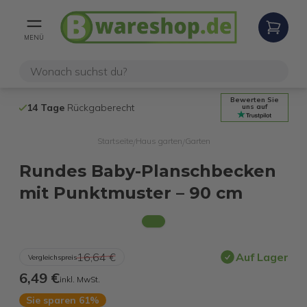
MENÜ
Bewerten Sie
14 Tage
Rückgaberecht
Kostenloser 
uns auf
Startseite
Haus garten
Garten
/
/
Rundes Baby-Planschbecken
mit Punktmuster – 90 cm
16,64 €
Auf Lager
Vergleichspreis
6,49 €
inkl. MwSt.
Sie sparen 61%