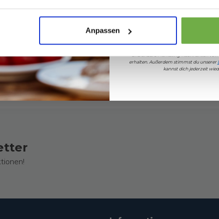
TB502XX
Sicher dir 5 
Anpassen
Wenn du dich anmeldest, erklärst du dich 
und andere Marketing-Nachrichten von
erhalten. Außerdem stimmst du unserer
kannst dich jederzeit wi
etter
tionen!