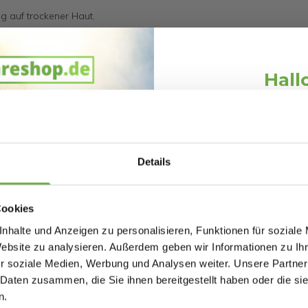
g auf trockener Haut.
chen.
Hall
F20-NI-AF5-NI-AF10-71018
Schnäppchen
496871018
Melde dich an und erh
Willkommensr
52867
Details
Bei
bwareshop.de
pro
Rabatten bis 
Cookies
nhalte und Anzeigen zu personalisieren, Funktionen für soziale
Filter -
VONROC
TS Com
Website zu analysieren. Außerdem geben wir Informationen zu I
se -
Multifunktionsbürstenkopf
Bürstens
r soziale Medien, Werbung und Analysen weiter. Unsere Partner
- für VONROC
Ersatzb
19,95 €
Vergleichspreis
Vergleichspreis
 Daten zusammen, die Sie ihnen bereitgestellt haben oder die s
Teleskop-
9,39 €
2,99 €
-
53
%
-
80
Geburtstag
n.
Waschbürste