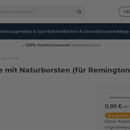
K
Werkzeuge
Hobby & Sport
Elektronik
Schön & Gesund
Geschenke
Mega-
rende
Internetretouren
14 Tage
Rück
 zubehoer
 mit Naturborsten (für Remington
Vergleichspreis
0,99 €
inkl.
Sie sparen
Dieser Artike
originalverpa