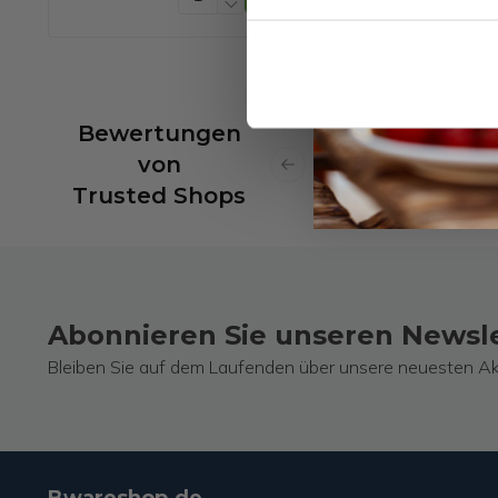
langlebig – Einfach
auszutauschen
Bewertungen
von
Previous slide
Trusted Shops
Abonnieren Sie unseren Newsl
Bleiben Sie auf dem Laufenden über unsere neuesten Ak