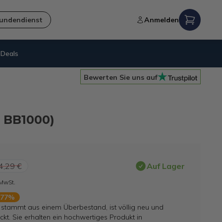
undendienst
Anmelden
Deals
gaberecht
Kostenl
Bewerten Sie uns auf
 BB1000)
4,29 €
Auf Lager
 MwSt.
 77%
l stammt aus einem Überbestand, ist völlig neu und
ckt. Sie erhalten ein hochwertiges Produkt in