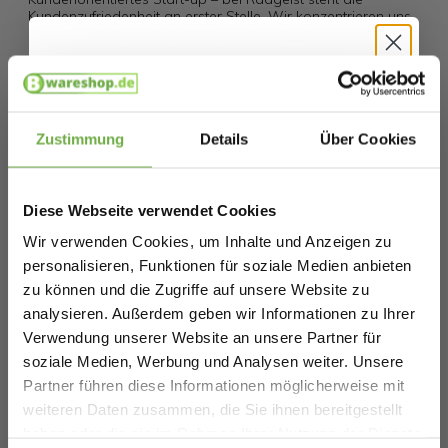
Kundenzufriedenheit an erster Stelle. Wir konzentrieren uns
auf den Verkauf von qualitativ hochwertigen Produkten, zu
einem fairen Preis und garantieren zudem einen
zufriedenstellenden und deutschsprachigen Kundenservice.
Hallo
Spezifikationen
Schnäppchenjäger 👋
Zustimmung
Details
Über Cookies
Artikelnummer
RG-HB-BL-23
Melde dich an und erhalte sofort
5 €
Willkommensrabatt.
EAN
4262450850086
Diese Webseite verwendet Cookies
Bei
bwareshop.de
profitierst du von
SKU
275326320
Wir verwenden Cookies, um Inhalte und Anzeigen zu
Rabatten bis zu 70%.
personalisieren, Funktionen für soziale Medien anbieten
zu können und die Zugriffe auf unsere Website zu
Ähnliche Produkte
analysieren. Außerdem geben wir Informationen zu Ihrer
Verwendung unserer Website an unsere Partner für
soziale Medien, Werbung und Analysen weiter. Unsere
FISCHER FAHRRAD Plus Princess XS/S
Partner führen diese Informationen möglicherweise mit
Kinderhelm Rosa Passform: XS/S
K
Geburtstag
weiteren Daten zusammen, die Sie ihnen bereitgestellt
59,23 €
Kopfumfang: 48-54 cm
Vergleichspreis
V
haben oder die sie im Rahmen Ihrer Nutzung der Dienste
31,99 €
2
-
46
%