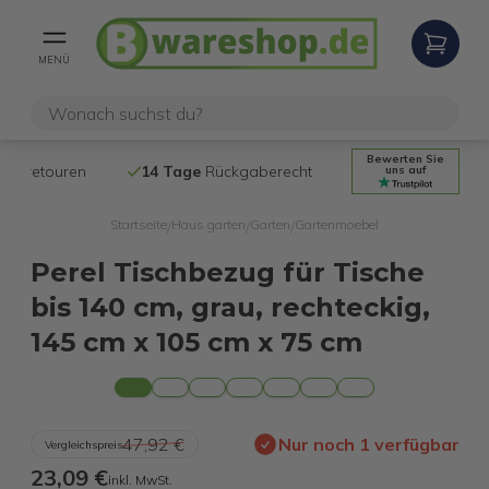
MENÜ
Bewerten Sie
14 Tage
Rückgaberecht
Kostenloser
uns auf
Startseite
Haus garten
Garten
Gartenmoebel
/
/
/
Perel Tischbezug für Tische
bis 140 cm, grau, rechteckig,
145 cm x 105 cm x 75 cm
47,92 €
Nur noch 1 verfügbar
Vergleichspreis
23,09 €
inkl. MwSt.