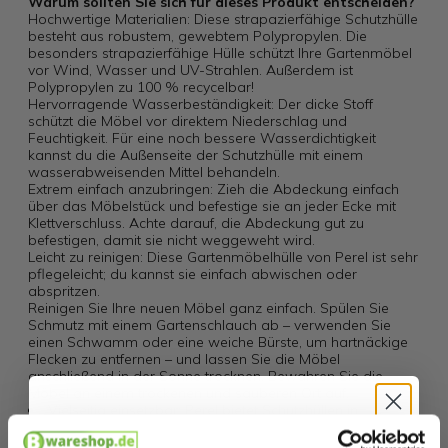
Warum sollten Sie sich für dieses Produkt entscheiden?
Hochwertige Materialien: Diese strapazierfähige Schutzhülle
besteht aus robustem, gewebtem Polypropylen. Die
besonders strapazierfähige Hülle schützt Ihre Gartenmöbel
vor Wind, Wasser und UV-Strahlen. Außerdem ist
Polypropylen zu 100 % recycelbar!
Hervorragende Wasserbeständigkeit: Der dicke Stoff
schützt die Möbel vor direktem Niederschlag und
Feuchtigkeit. Für eine noch bessere Wasserdichtigkeit
kannst du die Außenseite der Schutzhülle mit einem
wasserabweisenden Mittel behandeln.
Extrem einfach anzubringen: Zieh die Abdeckung einfach
über das Möbelstück und befestige sie an jeder Ecke mit
Klettverschluss. Achte darauf, die Abdeckung gut zu
befestigen, damit sie nicht weggeweht wird.
Leicht zu reinigen: Diese Gartenmöbelhülle von Perel ist sehr
pflegeleicht; du kannst sie einfach abwischen oder
abspritzen.
Reinigen Sie Ihre neuen Möbel ganz einfach. Spülen Sie
Schmutz mit einem Gartenschlauch ab – verwenden Sie
einen Schwamm oder eine weiche Bürste, um hartnäckige
Flecken zu entfernen – und lassen Sie die Möbel
anschließend in der Sonne trocknen. Bewahren Sie die
Möbel an einem trockenen und sauberen Ort auf.
Vielseitig einsetzbar: Perel bietet Schutzhüllen in
verschiedenen Größen und Farben an. Messen Sie vor dem
Kauf die Abmessungen Ihrer Gartenmöbel und wählen Sie