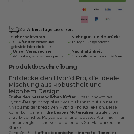
2-3 Arbeitstage Lieferzeit
Sicherheit vorab
Nicht gut? Geld zurück?
100% funktionierende und
14 Tage Rückgaberecht
getestete Internetretouren
Unser Versprechen
Nachhaltigkeit
Wir halten, was wir Versprechen
Nachhaltig einkaufen = B-Ware
Produktbeschreibung
Entdecke den Hybrid Pro, die ideale
Mischung aus Robustheit und
leichtem Design
Erlebe
den
bestmöglichen Koffer
: Unser innovatives
Hybrid-Design bringt alles, was du kennst, auf ein neues
Niveau mit der
kreativen Hybrid Pro Kollektion
. Diese
Koffer kombinieren
die besten Materialien
: ultraleichtes,
unzerbrechliches Polycarbonat und robustes Aluminium, für
eine unvergleichliche Kombination aus Stil, Haltbarkeit und
Stärke.
Genießen Sie
fluffige japanische Hinomoto-Räder
, ein