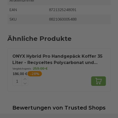
Artikelnummer
EAN
8721325248091
SKU
8821060005488
Ähnliche Produkte
ONYX Hybrid Pro Handgepäck Koffer 35
Liter - Recyceltes Polycarbonat und
259,00 €
reißverschlussloses Design - Reisekoffer
Vergleichspreis
V
186,00 €
2
-
28
%
mit TSA-Schloss und Spinner-Rädern -
Leichter Trolley - Olivgrün
Bewertungen
von
Trusted Shops