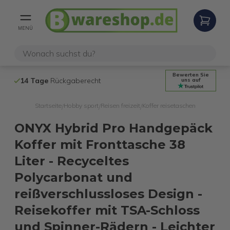
MENÜ
Bewerten Sie
14 Tage
Rückgaberecht
Kostenloser 
uns auf
Startseite
Hobby sport
Reisen freizeit
Koffer reisetaschen
/
/
/
ONYX Hybrid Pro Handgepäck
Koffer mit Fronttasche 38
Liter - Recyceltes
Polycarbonat und
reißverschlussloses Design -
Reisekoffer mit TSA-Schloss
und Spinner-Rädern - Leichter