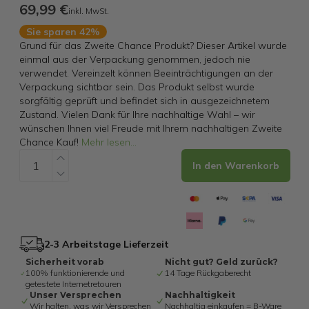
69,99 €
inkl. MwSt.
Sie sparen 42%
Grund für das Zweite Chance Produkt? Dieser Artikel wurde
einmal aus der Verpackung genommen, jedoch nie
verwendet. Vereinzelt können Beeinträchtigungen an der
Verpackung sichtbar sein. Das Produkt selbst wurde
sorgfältig geprüft und befindet sich in ausgezeichnetem
Zustand. Vielen Dank für Ihre nachhaltige Wahl – wir
wünschen Ihnen viel Freude mit Ihrem nachhaltigen Zweite
Chance Kauf!
Mehr lesen
...
In den Warenkorb
2-3 Arbeitstage Lieferzeit
Sicherheit vorab
Nicht gut? Geld zurück?
100% funktionierende und
14 Tage Rückgaberecht
getestete Internetretouren
Unser Versprechen
Nachhaltigkeit
Wir halten, was wir Versprechen
Nachhaltig einkaufen = B-Ware