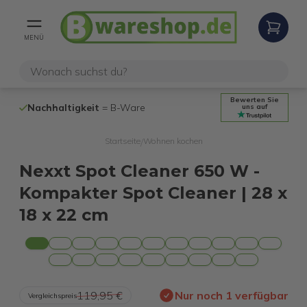
MENÜ
Bewerten Sie
Nachhaltigkeit
= B-Ware
100% funktio
uns auf
Startseite
Wohnen kochen
/
Nexxt Spot Cleaner 650 W -
Kompakter Spot Cleaner | 28 x
18 x 22 cm
119,95 €
Nur noch 1 verfügbar
Vergleichspreis