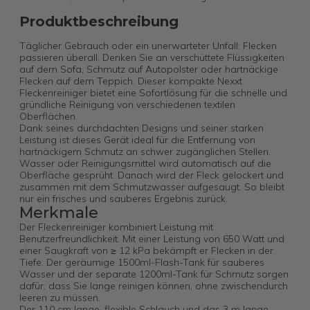
Produktbeschreibung
Täglicher Gebrauch oder ein unerwarteter Unfall: Flecken
passieren überall. Denken Sie an verschüttete Flüssigkeiten
auf dem Sofa, Schmutz auf Autopolster oder hartnäckige
Flecken auf dem Teppich. Dieser kompakte Nexxt
Fleckenreiniger bietet eine Sofortlösung für die schnelle und
gründliche Reinigung von verschiedenen textilen
Oberflächen.
Dank seines durchdachten Designs und seiner starken
Leistung ist dieses Gerät ideal für die Entfernung von
hartnäckigem Schmutz an schwer zugänglichen Stellen.
Wasser oder Reinigungsmittel wird automatisch auf die
Oberfläche gesprüht. Danach wird der Fleck gelockert und
zusammen mit dem Schmutzwasser aufgesaugt. So bleibt
nur ein frisches und sauberes Ergebnis zurück.
Merkmale
Der Fleckenreiniger kombiniert Leistung mit
Benutzerfreundlichkeit. Mit einer Leistung von 650 Watt und
einer Saugkraft von ≥ 12 kPa bekämpft er Flecken in der
Tiefe. Der geräumige 1500ml-Flash-Tank für sauberes
Wasser und der separate 1200ml-Tank für Schmutz sorgen
dafür, dass Sie lange reinigen können, ohne zwischendurch
leeren zu müssen.
Der 110 cm lange, flexible Schlauch und das 3 m lange